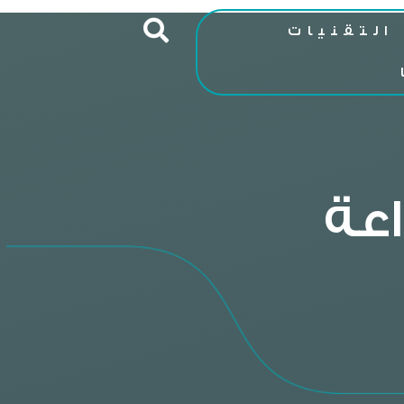
التقنيات
عة