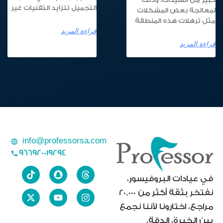
التجميل تتزايد التقنيات غير
لمعالجة بعض المشكلات
مثل ترهلات هذه المنطقة
قراءة المزيد
قراءة المزيد
info@professorsa.com
966920019294
في عيادات البروفيسور،
نفتخر بثقة أكثر من 20,000
مراجع، اختارونا لأننا نجمع
بين الخبرة، الدقة،