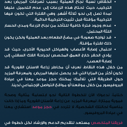
انخفاض نسبة نجاح العملية بسبب تصرفات المريض بعد
التركيب، حيث تحتاج هذه الزرعات إلى عدم التحميل عليها
لمدة تصل إلى نحو ثلاثة أشهر، وهي الفترة التي تكون فيها
التركيبة مؤقتة قبل تثبيت التركيبة الدائمة.
عدم وجود فترة كافية للتأكد من نجاح الزرعة ومدى انحسار
اللثة المحتمل.
قد تواجه صعوبة في مضغ الطعام بعد العملية ولكن يكون
ذلك لفترة مؤقتة.
احتمال إصابة الأعصاب والهياكل الحيوية الأخرى، حيث قد
يؤدي الحفر خارج العمق المخصص لجراحة الفك السفلي إلى
إصابة العصب.
من خلال هذه النقاط، نعرف أن مخاطر زراعة الاسنان الفورية قد
تكون أكثر من المزايا التي قد يحصل عليها المريض، ولمعرفة المزيد
حول الطريقة التي تلائمك يمكنك حجز موعد معنا في عيادة
البروفيسور من خلال موقعنا أو مواقع التواصل الإجتماعي لدينا.
ختاماً،
ندعوك الآن للخطوة التالية نحو ابتسامة مثالية وصحة
فموية ممتازة. لمعرفة المزيد عن زراعة الأسنان الفورية وما إذا كانت
مناسبة لحالتك الشخصية، لا تتردد في
حجز موعد
استشاري معنا
في عيادة البروفيسور.
فريقنا المتخصص
مستعد لتقديم الدعم والإرشاد لكل خطوة في