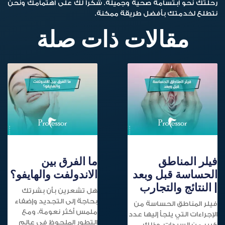
رحلتك نحو ابتسامة صحية وجميلة. شكراً لك على اهتمامك ونحن
نتطلع لخدمتك بأفضل طريقة ممكنة.
مقالات ذات صلة
فيلر المناطق
ما الفرق بين
الحساسة قبل وبعد
الاندولفت والهايفو؟
| النتائج والتجارب
هل تشعرين بأن بشرتك
بحاجة إلى التجديد وإضفاء
فيلر المناطق الحساسة من
ملمس أكثر نعومة، ومع
الإجراءات التي يلجأ إليها عدد
التطور الملحوظ في عالم
كبير من السيدات، وذلك