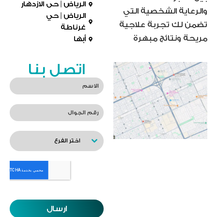
الرياض | حى الازدهار
والرعاية الشخصية التي
الرياض | حي
تضمن لك تجربة علاجية
غرناطة
مريحة ونتائج مبهرة
أبها
اتصل بنا
اختر الفرع
ارسال