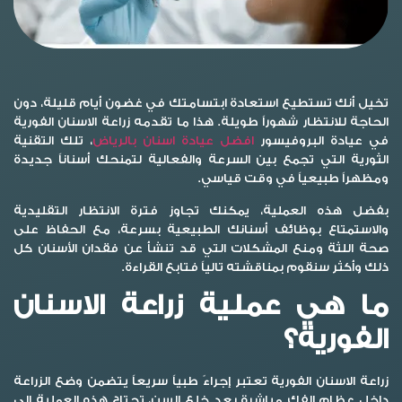
تخيل أنك تستطيع استعادة ابتسامتك في غضون أيام قليلة، دون
الحاجة للانتظار شهوراً طويلة. هذا ما تقدمه زراعة الاسنان الفورية
في عيادة البروفيسور
افضل عيادة اسنان بالرياض
، تلك التقنية
الثورية التي تجمع بين السرعة والفعالية لتمنحك أسناناً جديدة
ومظهراً طبيعياً في وقت قياسي.
بفضل هذه العملية، يمكنك تجاوز فترة الانتظار التقليدية
والاستمتاع بوظائف أسنانك الطبيعية بسرعة، مع الحفاظ على
صحة اللثة ومنع المشكلات التي قد تنشأ عن فقدان الأسنان كل
ذلك وأكثر سنقوم بمناقشته تالياً فتابع القراءة.
ما هي عملية زراعة الاسنان
الفورية؟
زراعة الاسنان الفورية تعتبر إجراءً طبياً سريعاً يتضمن وضع الزراعة
داخل عظام الفك مباشرة بعد خلع السن، تحتاج هذه العملية إلى