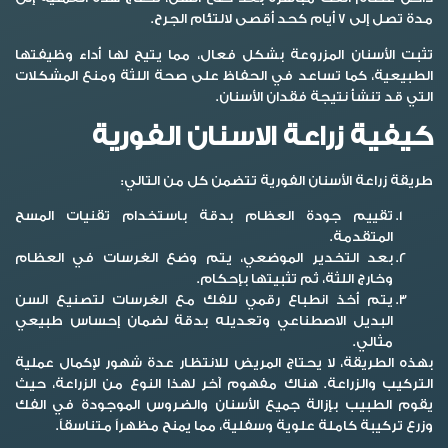
مدة تصل إلى 7 أيام كحد أقصى لالتئام الجرح.
تثبت الأسنان المزروعة بشكل فعال، مما يتيح لها أداء وظيفتها
الطبيعية، كما تساعد في الحفاظ على صحة اللثة ومنع المشكلات
التي قد تنشأ نتيجة فقدان الأسنان.
كيفية زراعة الاسنان الفورية
طريقة زراعة الأسنان الفورية تتضمن كل من التالي:
تقييم جودة العظام بدقة باستخدام تقنيات المسح
المتقدمة.
بعد التخدير الموضعي، يتم وضع الغرسات في العظام
وخارج اللثة، ثم تثبيتها بإحكام.
يتم أخذ انطباع رقمي للفك مع الغرسات لتصنيع السن
البديل الاصطناعي وتعديله بدقة لضمان إحساس طبيعي
مثالي.
بهذه الطريقة، لا يحتاج المريض للانتظار عدة شهور لإكمال عملية
التركيب والزراعة. هناك مفهوم آخر لهذا النوع من الزراعة، حيث
يقوم الطبيب بإزالة جميع الأسنان والضروس الموجودة في الفك
وزرع تركيبة كاملة علوية وسفلية، مما يمنح مظهراً متناسقاً.