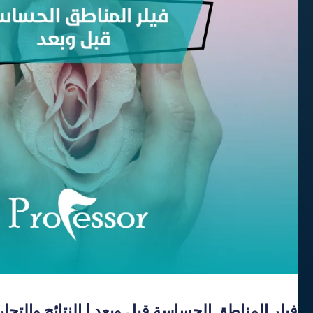
فيلر المناطق الحساسة قبل وبعد | النتائج والتجا