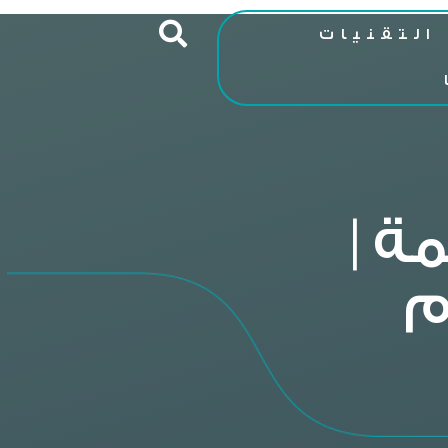
التقنيات
ة |
م