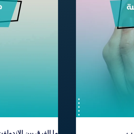
رب
ما الفرق بين الاندولفت