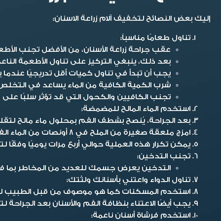
إليك بعض النصائح لتخفيف آلام زراعة الاسنان:
تناول طعامًا مناسباً:
عقب جراحة زراعة الأسنان، من الأفضل تجنب الأطعمة الحارة أو الصلبة خلال ال
بعد ذلك، ينبغي التركيز على تناول الأطعمة الناع
يجب أن تبدأ في تناول كميات أقل تدريجيًا عندما 
شرب الكمية الكافية من الماء يساعد في التخلص
تجنب الكافيين والكحول التي قد تؤثر سلبًا على 
استخدم الماء المالح للمضمضة:
بعد الجراحة، يُنصح بشطف الفم بمحلول ماء مالح لتقليل 
امزج ملعقة صغيرة من الملح في 8 أونصات من الماء الفاتر واستخدمه للمضمضة لمدة 30 ثانية ثم ابصقه.
يمكن تكرار هذه العملية حوالي أربع مرات يوميًا وفقًا 
تجنب التدخين:
التدخين يعرض جسمك للعديد من المخاطر بما في ذ
تناول الدواء واعتني بأسنانك ولثتك:
استخدم المسكنات كما هو موصوف من قبل الطبيب لتخ
يجب أيضًا الاعتناء بنظافة الفم والأسنان بعد الجراحة 
استخدم فرشاة أسنان ناعمة: