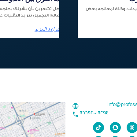
لسيدات، وذلك لمعالجة بعض
هل تشعرين بأن بشرتك بحاجة إ
عالم التجميل تتزايد التقنيات غ
قراءة المزيد
info@profes
966920019294