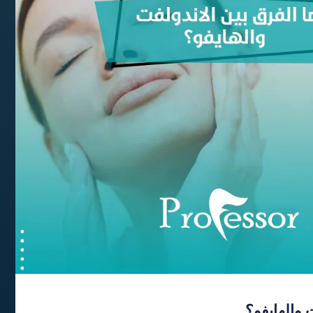
 والهايفو؟