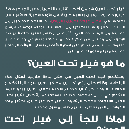
فيلر تحت العين
هو من أهم التقنيات التجميلية غير الجراحية، هذا
ويتزايد عليها الإقبال بنسبة كبيرة في الآونة الأخيرة لارتفاع نسب
نجاحها في
افضل عيادة تجميل بالرياض
، لذا ستجد عدد كبير من
النساء يلجأن إليها للتخلص من الهالات السوداء، الإجهاد، الإرهاق
وغيرها من المشكلات التي تؤثر على مظهر العين، خاصةً أن هذا
الإجراء آمن وفعال في علاج هذه المشكلات ويتم في وقت قصير،
واليوم سنتعرف معكم على أهم التفاصيل بشأن الفوائد، المخاطر
وغيرها من المعلومات فيما يلي.
ما هو فيلر تحت العين؟
يُستخدم
فيلر تحت العين
في حقن مادة هلامية أسفل هذه
المنطقة، وذلك حتى يتم تحسين مظهر العين سواء المنتفخة أو
الهالات السوداء، حيث أن هذه المشكلة تجعل العين يبدو عليها
التقدم في السن والإجهاد، هذا وتستهدف عملية حقن الفيلر تحت
العين استعادة الحجم المفقود، ولعل هذا عن طريق تحفيز مادة
الكولاجين التي تعطي العين مظهر مشرق وجذاب.
لماذا نلجأ إلى فيلر تحت