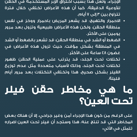
الإجراء، ولعل هذا بسبب اختراق الإبر المستخدمة في الحقن
للأوعية الدقيقة، كما أن هذه الأعراض تختفي خلال فترة
تتراوح بين 3 إلى 7 أيام.
الاحمرار والتهيج:
قد يشعر المريض باحمرار ووخز في نفس
منطقة الحقن، ولكن هذه الأعراض طبيعية وتزول بعد مرور
يومين على الأكثر.
الضغط أو الشد في منطقة الحقن:
قد تشعر بالضغط أو الشد
في المنطقة بشكل مؤقت، حيث تزول هذه الأعراض في
غضون 48 ساعة على الأكثر.
تكتلات تحت الجلد:
قد يترتب على عملية الحقن ظهور
تكتلات تحت الجلد، وذلك لأسباب متعددة مثل عدم توزيع
الفيلر بشكل صحيح، هذا وتختفي التكتلات بعد مرور أيام
قليلة.
ما هي مخاطر حقن فيلر
تحت العين؟
على الرغم من كون هذا الإجراء آمن وغير جراحي، إلا أن هناك بعض
المخاطر التي قد تنتج عنه، هذا وستجد أن فيلر تحت العين اضراره
تتمثل في الآتي: