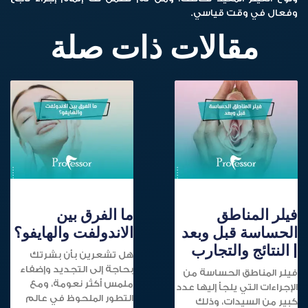
وفعال في وقت قياسي.
مقالات ذات صلة
فيلر المناطق
ما الفرق بين
الحساسة قبل وبعد
الاندولفت والهايفو؟
| النتائج والتجارب
هل تشعرين بأن بشرتك
بحاجة إلى التجديد وإضفاء
فيلر المناطق الحساسة من
ملمس أكثر نعومة، ومع
الإجراءات التي يلجأ إليها عدد
التطور الملحوظ في عالم
كبير من السيدات، وذلك