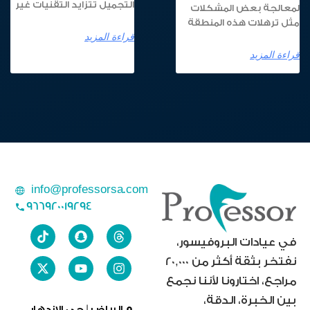
التجميل تتزايد التقنيات غير
لمعالجة بعض المشكلات
مثل ترهلات هذه المنطقة
قراءة المزيد
قراءة المزيد
info@professorsa.com
966920019294
في عيادات البروفيسور،
نفتخر بثقة أكثر من 20,000
مراجع، اختارونا لأننا نجمع
بين الخبرة، الدقة،
الرياض | حى الازدهار