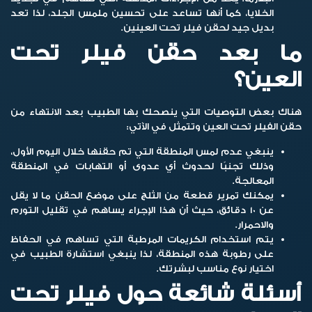
الخلايا، كما أنها تساعد على تحسين ملمس الجلد، لذا تعد
بديل جيد لحقن فيلر تحت العينين.
ما
بعد حقن فيلر تحت
العين؟
هناك بعض التوصيات التي ينصحك بها الطبيب بعد الانتهاء من
حقن الفيلر تحت العين وتتمثل في الآتي:
ينبغي عدم لمس المنطقة التي تم حقنها خلال اليوم الأول،
وذلك تجنبًا لحدوث أي عدوى أو التهابات في المنطقة
المعالجة.
يمكنك تمرير قطعة من الثلج على موضع الحقن ما لا يقل
عن 10 دقائق، حيث أن هذا الإجراء يساهم في تقليل التورم
والاحمرار.
يتم استخدام الكريمات المرطبة التي تساهم في الحفاظ
على رطوبة هذه المنطقة، لذا ينبغي استشارة الطبيب في
اختيار نوع مناسب لبشرتك.
أسئلة شائعة حول فيلر تحت