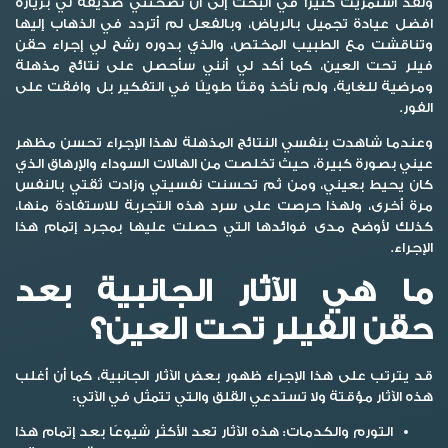
ولقد استمريت كثيرًا في البحث إلى أن نصحتني صديقة لي بزيارة
افضل عيادة تجميل بالرياض، وبالفعل لم أتردد في الذهاب إليها
وتناقشت مع الطبيب المختص، والذي بدوره رشح لي إجراء حقن
فيلر تحت العين
، كما أكد لي أنني سأحصل على نتائج مذهلة
ومرضية للغاية، ولم نأخذ وقتًا طويلًا في التفكير بل وافقت على
الفور.
وعندما شاهدت بنفسي النتائج المذهلة لهذا الإجراء تحسن مظهر
عيني بصورة كبيرة، حيث تخلصت من الهالات السوداء والإرهاق الذي
كان يحيط بعيني، ومن ثم تحسنت نفسيتي وزادت ثقتي بالنفس
مرة أخرى، ولهذا حرصت على سرد هذه التجربة للاستفادة منها،
كذلك لأوضح مدى فوائدها التي حصلت عليها بمجرد إتمام هذا
الإجراء.
ما هي الآثار الجانبية بعد
حقن الفيلر تحت العين؟
قد يترتب على هذا الإجراء ظهور بعض الآثار الجانبية، كما أن أغلب
هذه الآثار مؤقتة ولا تستدعي القلق والتي تتمثل في الآتي:
التورم والكدمات:
هذه الآثار تعد الأكثر شيوعًا بعد إتمام هذا