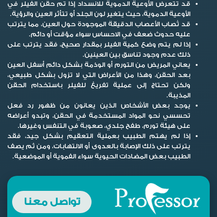
قد تتعرض الأوعية الدموية للانسداد إذا تم حقن الفيلر في
الأوعية الدموية، حيث يتغير لون الجلد أو تتأثر العين والرؤية.
قد تُصاب الأعصاب الدقيقة الموجودة حول العين، مما يترتب
عليه حدوث ضعف في الاحساس سواء مؤقت أو دائم.
إذا لم يتم وضع كمية الفيلر بمقدار صحيح، فقد يترتب على
ذلك عدم وجود تناسق بين العينين.
يعاني المريض من التورم أو الوذمة بشكل دائم أسفل العين
بعد الحقن، وهذا من الأعراض التي لا تزول بشكل طبيعي،
ولكن تحتاج إلى عملية تفريغ للفيلر باستخدام الحقن
المذيبة.
يوجد بعض الأشخاص الذين يعانون من ظهور رد فعل
تحسسي نحو المواد المستخدمة في الحقن، وتبدو أعراضه
على هيئة تورم، طفح جلدي، صعوبة في التنفس وغيرها.
إذا لم يهتم الطبيب بعملية التعقيم بشكل جيد، فقد
يترتب على ذلك الإصابة بالعدوى أو الالتهابات، ومن ثم يصف
الطبيب بعض المضادات الحيوية سواء الفموية أو الموضعية.
تواصل معنا