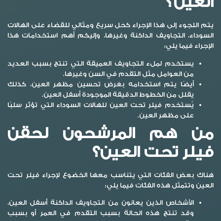
العين؟
يتم اللجوء إلى هذا الإجراء كحل سريع ومثالي للقضاء على الهالات
السوداء، التجاويف الداكنة وغيرها، وإليكم أهم استخدامات هذا
الإجراء فيما يلي:
يستخدم لملء التجاويف العميقة التي تنتج بسبب العديد
من العوامل مثل التقدم في السن وغيرها.
أيضًا يتم استخدامه بغرض تحسين مظهر العين، كذلك
يقلل من الخطوط الدقيقة الموجودة أسفل العين.
يُستخدم فيلر تحت العين للهالات السوداء التي تؤثر سلبًا
على مظهر العين.
من هم المرشحون لحقن
فيلر تحت العين؟
هناك بعض الفئات التي يتناسب معها الخضوع لإجراء
فيلر تحت
العين
وتتمثل هذه الفئات فيما يلي:
الأشخاص الذين يعانون من التجاويف الداكنة أسفل العين،
وقد تنتج هذه الحالة بسبب التقدم في العمر أو بسبب