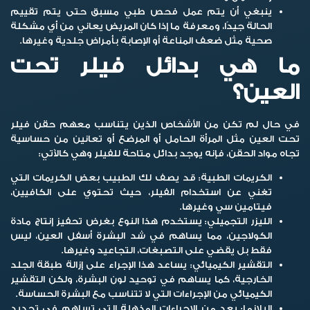
ينبغي أن يتم عمل فحص طبي مسبق حتى يتم تقييم
الحالة جيدًا، ومعرفة ما إذا كان المريض يعاني من أي مشكلة
صحية مثل ضعف المناعة أو الإصابة بأمراض جلدية وغيرها.
ما هي بدائل فيلر تحت
العين؟
في حال لم تكن من الأشخاص الذين يتناسب معهم حقن
فيلر
تحت العين
مثل المرأة الحامل أو المرضع أو تعانين من حساسية
تجاه مواد الحقن، فإنه يوجد بدائل متاحة للفيلر وهي كالآتي:
الكريمات الطبية:
قد يصف لك الطبيب بعض الكريمات التي
تغني عن استخدام الفيلر، حيث تحتوي على الكافيين،
فيتامين سي وغيرها.
الليزر التجميلي:
يستخدم هذا النوع بغرض تحفيز إنتاج مادة
الكولاجين، مما يساهم في شد البشرة أسفل العين، ليس
فقط بل يقضي على التصبغات، التجاعيد وغيرها.
التقشير الكيميائي:
يساعد هذا الإجراء على إزالة طبقة الجلد
الخارجية، كما يساهم في توحيد لون البشرة، ولكن التقشير
الكيميائي من الإجراءات التي لا تتناسب مع البشرة الحساسة.
البلازما:
يعد من الإجراءات المذهلة التي تساهم في تجديد