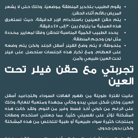
يقوم الطبيب بتخدير المنطقة موضعيًا، وذلك حتى لا يشعر
المريض بالألم أثناء الحقن.
يتم حقن العينين باستخدام الإبر الدقيقة، حيث تستغرق
هذه العملية ما يتراوح بين 30 إلى 45 دقيقة.
يحدد الطبيب الكمية المناسبة للحقن وفقًا لمعايير محددة
مثل لون وحجم المنطقة.
ملحوظة:
لا يتم وضع الفيلر أسفل الجلد ولكن يتم وضعه
على العظام، ومع تكرار هذه الجلسات ستحصل على فيلر
تحت العين طبيعي وآمن.
تجربتي مع حقن فيلر تحت
العين
عانيت لفترة طويلة من ظهور الهالات السوداء والتجاعيد أسفل
العين، وكان شكل عيني يبدو وكأني مجهدة ومتعبة للغاية، وذلك
على الرغم من كوني أخذ قسط وفير من النوم، ولقد كانت هذه
المشكلة تؤثر على نفسيتي كثيرًا، مما جعلني استخدم وصفات
ومنتجات كثيرة سواء طبيعية أو طبية للتخلص من هذه المشكلة
ولكن بدون جدوى.