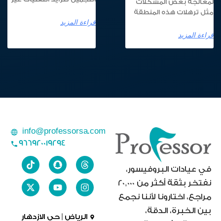
لمعالجة بعض المشكلات
مثل ترهلات هذه المنطقة
قراءة المزيد
قراءة المزيد
info@professorsa.com
966920019294
في عيادات البروفيسور،
نفتخر بثقة أكثر من 20,000
مراجع، اختارونا لأننا نجمع
بين الخبرة، الدقة،
الرياض | حى الازدهار