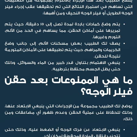
ينصح الطبيب بعد هذا الإجراء بالالتزام بمجموعة من التعليمات
التي تساهم في استمرار النتائج التي تم تحقيقها عقب إجراء
فيلر
الوجه
الطويل أو فيلر الوجه النحيف ومن أهمها:
يتم وضع كمادات باردة لمدة تصل إلى 15 دقيقة، حيث يتم
تمريرها على أماكن الحقن، مما يساهم في الحد من الألم،
التورم وغيرها.
يصف لك الطبيب بعض مسكنات الألم، إلى جانب وضع
الكريمات والمراهم، حيث يتم تطبيقها على الأماكن المتورمة
نتيجة للحقن.
ينبغي الاهتمام بتناول قدر كبير من الماء والسوائل، وذلك
حتى يظل الجسم محتفظ بترطيبه.
ما هي الممنوعات بعد حقن
فيلر الوجه؟
يوضح لك الطبيب مجموعة من الإجراءات التي ينبغي الابتعاد عنها،
وذلك للحفاظ على عملية الحقن وعدم ظهور أي مضاعفات ومن
ذلك:
ينبغي الابتعاد عن فرك الوجه أو الضغط عليه، وذلك حتى
تتجنب انتقال المادة المحقونة لمكان آخر.