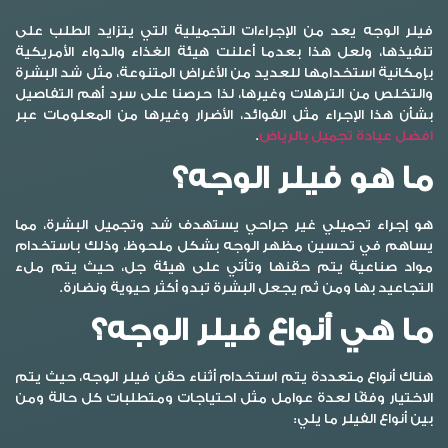
فيلر الوجه
يعد من الإجراءات التجميلية التي يتزايد الطلب على
تنفيذها، ولعل هذا بعدما أعلنت هيئة الغذاء والدواء الأمريكية
بإمكانية استخدامها للعديد من الأغراض المتنوعة، مثل شد البشرة
والتخلص من الترهلات وغيرها، لذا حرصنا على سرد أهم التفاصيل
بشأن هذا الإجراء مثل الفوائد، الأضرار وغيرها من المعلومات عبر
افضل عيادة تجميل بالرياض
.
ما هو فيلر الوجه؟
هو إجراء تجميلي غير جراحي يستهدف شد وتجميل البشرة، مما
يساهم في تحسين مظهر الوجه بشكل ملحوظ، وذلك باستخدام
مواد صناعية يتم حقنها وتأتي على هيئة جل، حيث يتم ملء
التجاعيد بها ومن ثم يجعل البشرة تبدو أكثر حيوية ونضارة.
ما هي أنواع فيلر الوجه؟
هناك أنواع متعددة يتم استخدام أثناء حقن
فيلر الوجه
، حيث يتم
الاختيار وفقًا لعدة عوامل مثل احتياجات ومتطلبات كل حالة ومن
بين أنواع الفيلر ما يلي: