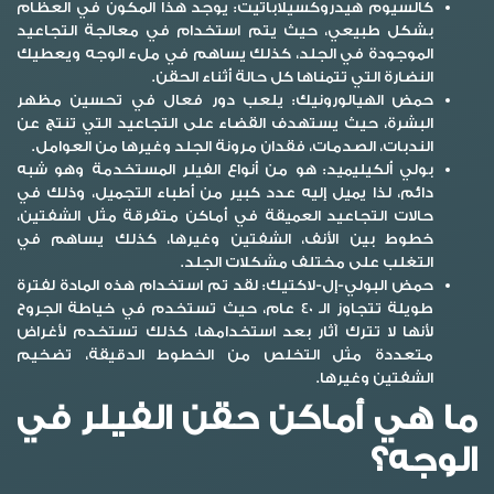
كالسيوم هيدروكسيلاباتيت:
يوجد هذا المكون في العظام
بشكل طبيعي، حيث يتم استخدام في معالجة التجاعيد
الموجودة في الجلد، كذلك يساهم في ملء الوجه ويعطيك
النضارة التي تتمناها كل حالة أثناء الحقن.
حمض الهيالورونيك:
يلعب دور فعال في تحسين مظهر
البشرة، حيث يستهدف القضاء على التجاعيد التي تنتج عن
الندبات، الصدمات، فقدان مرونة الجلد وغيرها من العوامل.
بولي ألكيليميد:
هو من أنواع الفيلر المستخدمة وهو شبه
دائم، لذا يميل إليه عدد كبير من أطباء التجميل، وذلك في
حالات التجاعيد العميقة في أماكن متفرقة مثل الشفتين،
خطوط بين الأنف، الشفتين وغيرها، كذلك يساهم في
التغلب على مختلف مشكلات الجلد.
حمض البولي-إل-لاكتيك:
لقد تم استخدام هذه المادة لفترة
طويلة تتجاوز الـ 40 عام، حيث تستخدم في خياطة الجروح
لأنها لا تترك آثار بعد استخدامها، كذلك تستخدم لأغراض
متعددة مثل التخلص من الخطوط الدقيقة، تضخيم
الشفتين وغيرها.
ما هي أماكن حقن الفيلر في
الوجه؟