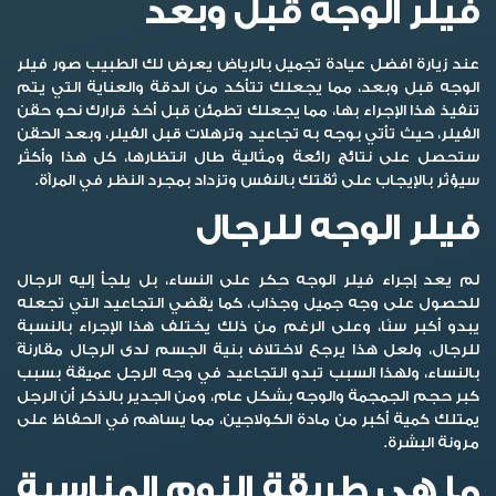
فيلر الوجه قبل وبعد
عند زيارة افضل عيادة تجميل بالرياض يعرض لك الطبيب صور فيلر
الوجه قبل وبعد، مما يجعلك تتأكد من الدقة والعناية التي يتم
تنفيذ هذا الإجراء بها، مما يجعلك تطمئن قبل أخذ قرارك نحو حقن
الفيلر، حيث تأتي بوجه به تجاعيد وترهلات قبل الفيلر، وبعد الحقن
ستحصل على نتائج رائعة ومثالية طال انتظارها، كل هذا وأكثر
سيؤثر بالإيجاب على ثقتك بالنفس وتزداد بمجرد النظر في المرآة.
فيلر الوجه للرجال
لم يعد إجراء فيلر الوجه حِكر على النساء، بل يلجأ إليه الرجال
للحصول على وجه جميل وجذاب، كما يقضي التجاعيد التي تجعله
يبدو أكبر سنًا، وعلى الرغم من ذلك يختلف هذا الإجراء بالنسبة
للرجال، ولعل هذا يرجع لاختلاف بنية الجسم لدى الرجال مقارنةً
بالنساء، ولهذا السبب تبدو التجاعيد في وجه الرجل عميقة بسبب
كبر حجم الجمجمة والوجه بشكل عام، ومن الجدير بالذكر أن الرجل
يمتلك كمية أكبر من مادة الكولاجين، مما يساهم في الحفاظ على
مرونة البشرة.
ما هي طريقة النوم المناسبة