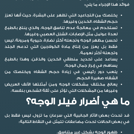
فوائد هذا الإجراء ما يلي:
يخلصك من التجاعيد التي تظهر على البشرة، حيث أنها تعزز
حجم الشفاه، الخدين وغيرها.
تستخدم في معالجة عدم تناسق الوجه، والذي ينتج بالطبع
لعدة عوامل مثل الإصابات، الشلل العصبي وغيرها.
تحسن مظهر الوجه وتجعله أكثر نضارة، حيوية ومرونة، ليس
فقط بل يعزز من إنتاج مادة الكولاجين التي تدعم الجلد
وتجعله أكثر نعومة.
يساعد على تحديد منطقي الخدين والذقن، وهذا بالطبع
يساهم في إبراز جمال الوجه.
يلعب دور رئيسي في زيادة حجم الشفاه ويخلصك من
الشفاه صغيرة الحجم.
يعالج مختلف مشكلات الوجه ومن أمثلتها الأنف العريض
وغيرها من المشكلات التي تؤثر على ثقة الشخص بنفسه.
ما هي أضرار فيلر الوجه؟
قد تحدث بعض الآثار الجانبية التي سرعان ما تزول، ليس فقط بل
في بعض الحالات تحدث مضاعفات تتمثل في النقاط التالية:
ظهور الوجه بشكل غير متناسق.