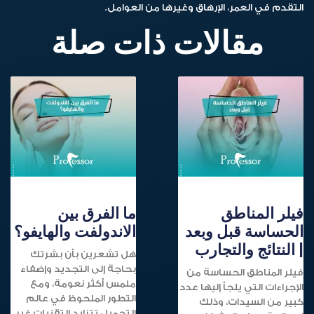
التقدم في العمر، الإرهاق وغيرها من العوامل.
مقالات ذات صلة
فيلر المناطق
ما الفرق بين
الحساسة قبل وبعد
الاندولفت والهايفو؟
| النتائج والتجارب
هل تشعرين بأن بشرتك
بحاجة إلى التجديد وإضفاء
فيلر المناطق الحساسة من
ملمس أكثر نعومة، ومع
الإجراءات التي يلجأ إليها عدد
التطور الملحوظ في عالم
كبير من السيدات، وذلك
التجميل تتزايد التقنيات غير