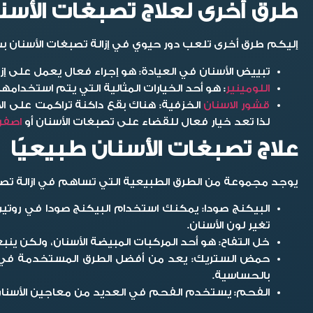
طرق أخرى لعلاج تصبغات الأسن
إليكم طرق أخرى تلعب دور حيوي في إزالة تصبغات الأسنان
تبييض الأسنان في العيادة
: هو إجراء فعال يعمل على إز
اللومينير
:
هو أحد الخيارات المثالية التي يتم استخدامه
قشور الاسنان
الخزفية:
هناك بقع داكنة تراكمت على الأ
لذا تعد خيار فعال للقضاء على تصبغات الأسنان أو
اصفرا
علاج تصبغات الأسنان طبيعيًا
يوجد مجموعة من الطرق الطبيعية التي تساهم في ازالة تص
البيكنج صودا:
يمكنك استخدام البيكنج صودا في روتين 
تغير لون الأسنان.
خل التفاح:
هو أحد المركبات المبيضة الأسنان، ولكن ي
حمض الستريك:
يعد من أفضل الطرق المستخدمة في ع
بالحساسية.
الفحم:
يستخدم الفحم في العديد من معاجين الأسنان، 