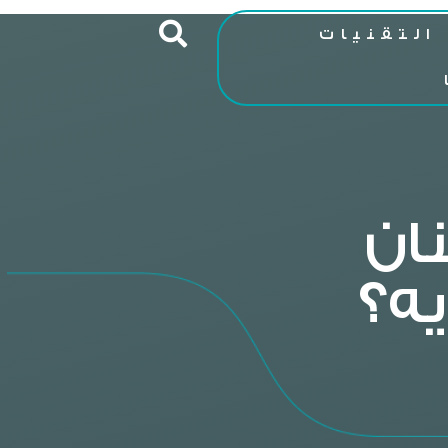
التقنيات
ان
يه؟