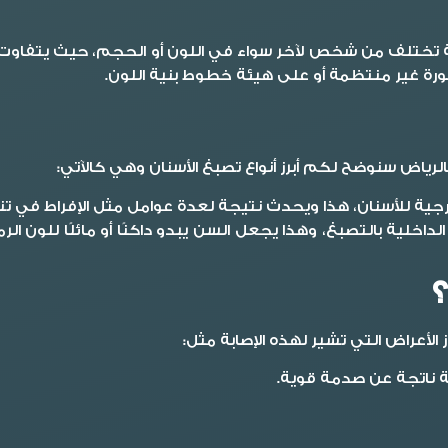
ختلف من شخص لآخر سواء في اللون أو الحجم، حيث يتفاوت لون 
ورة غير منتظمة أو على هيئة خطوط بنية اللون.
لرياض سنوضح لكم أبرز أنواع تصبغ الأسنان وهي كالآتي:
رجية للأسنان، هذا ويحدث نتيجة لعدة عوامل مثل الإفراط في تنا
 الداخلية بالتصبغ، وهذا يجعل السن يبدو داكنًا أو مائلًا للو
 الأعراض التي تشير لهذه الإصابة مثل:
ابة ناتجة عن صدمة قوية.