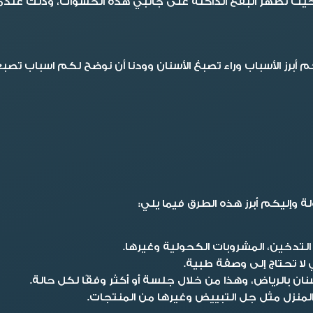
 حيث تظهر البقع الداكنة على جانبي هذه الحشوات، وذلك عندما
أبرز الأسباب وراء تصبغ الأسنان وودنا أن نوضح لكم اسباب تصبغ
 وإليكم أبرز هذه الطرق فيما يلي:
التدخين، المشروبات الكحولية وغيرها.
لا تحتاج إلى وصفة طبية.
ن بالرياض، وهذا من خلال جلسة أو أكثر وفقًا لكل حالة.
منزل مثل جل التبييض وغيرها من المنتجات.