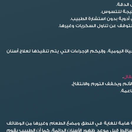
الدقة.
تيجة للتسوس.
 أدوية بدون استشارة الطبيب.
التوقف عن تناول السكريات وغيرها.
علاج أسنان
فال
.
م ويخفف التورم والانتفاخ.
عمة.
 اللبنية هامة للغاية في النطق ومضغ الطعام وغيرها من الوظائف
ط قبل موعد ظهور الأسنان الدائمة، كما أن الطبيب يقوم