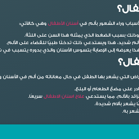
فال؟
أسباب وراء الشعور بألم في
أسنان الأطفال
وهي كالآتي:
ذلك بسبب الضغط الذي يمثله هذا السن على اللثة.
شديد، هذا ويستدعي ذلك تدخلًا طبيًا للقضاء على الألم.
هذا يعرضه إلى الإصابة بتسوس الأسنان والذي بدوره يتسبب في شع
فال؟
اض التي يشعر بها الطفل في حال معاناته من ألم في الأسنان و
در على مضغ الطعام أو البلع.
ئد بالألم، مما يستدعي
علاج اسنان الاطفال
سريعًا.
ا يشعر بآلام شديدة.
عر به.