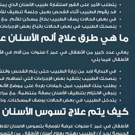
يتطلب الأمر على الفور استشارة طبيب الأسنان الذي 
قد يقوم الطبيب أثناء الفحص بعمل جلسة تنظيف للأسن
في بعض الحالات يصف الطبيب بخاخ مسكن للألم، مع مراع
ينصحك الطبيب في بعض الحالات باتباع بعض الإجراءات ال
ما هي طرق علاج ألم الأسنان عند الأط
يعاني عدد كبير من الأطفال في عمر 4 سنوات من آلام في الأسنان ولأسباب عدة، كما أن هذا الألم يؤثر على صحة الطفل والحياة اليومية، وإليكم الإجراءات التي يتم تنفيذها ل
الأطفال
فيما يلي:
في البداية لابد من زيارة الطبيب حتى يتم الفحص وا
ينصحك الطبيب بتنفيذ بعض الإجراءات التي تساهم في 
يطلب منك الطبيب عمل كمادات باردة على موضع الألم ع
ينبغي الالتزام بتنظيف الأسنان بصفة منتظمة، مع مر
يتدخل الطبيب في بعض الحالات بوصف المسكنات، وذلك
كيف يتم علاج تسوس الأسنان عند الأ
الأطفال في عمر 4 سنوات عرضة للإصابة بتسوس ا
الحيوية نجد أن الطبيب يهتم ب
علاج أسنان الأطفال
من التسوس