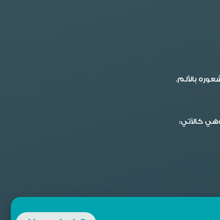
وره بالألم.
هي كالآتي: