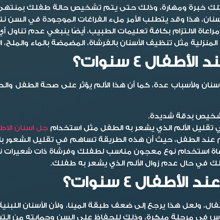
يمتلك خبرة ومهارة، وذلك حتى يتم تشخيص حالة طفلك بمنتهى 
ان، هذا وقد يتطلب الأمر ملء الفراغات الموجودة في السن ن
اة الالتزام بكافة تعليمات الطبيب، أيضًا ينبغي عدم تناول أي
منزلية مثل تنظيف الأسنان بالفرشاة، المضمضة بالماء والملح، 
فال 4 سنوات؟
لتشخيص بدقة شديدة.
تقليل الألم الذي يشعر به الطفل مثل استخدام
جل اسنان الاط
ند الطفل، حيث أن هذه الطريقة تساهم في تقليل الشعور بالأل
اعاة استخدام نوع معجون مناسب لطفلك وفرشاة ذات شعيرات نا
 في حال عدم زوال الألم الذي يشعر به طفلك.
طفال 4 سنوات؟
لاسنان للاطفال، ولعل هذا يرجع إلى ضعف طبقة المينا، ولأن الأسنان
 في مرحلة مبكرة، وذلك للحفاظ على السن وحمايته من التساق