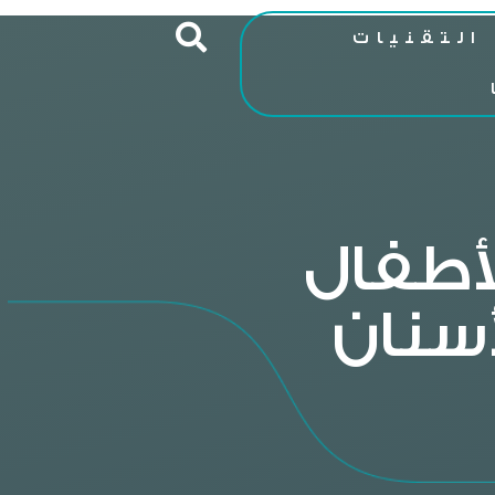
التقنيات
أطفال
سنان