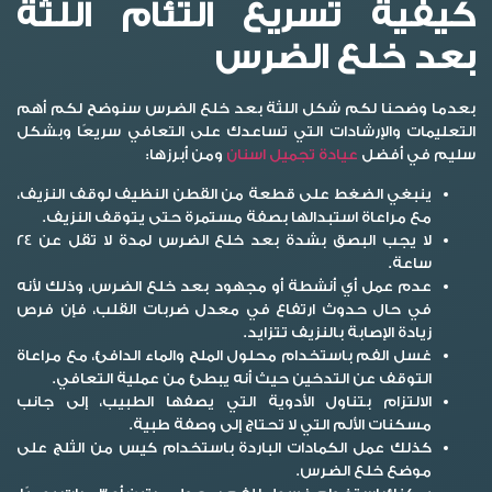
كيفية تسريع التئام اللثة
بعد خلع الضرس
بعدما وضحنا لكم شكل اللثة بعد خلع الضرس سنوضح لكم أهم
التعليمات والإرشادات التي تساعدك على التعافي سريعًا وبشكل
سليم في أفضل
عيادة تجميل اسنان
ومن أبرزها:
ينبغي الضغط على قطعة من القطن النظيف لوقف النزيف،
مع مراعاة استبدالها بصفة مستمرة حتى يتوقف النزيف.
لا يجب البصق بشدة بعد خلع الضرس لمدة لا تقل عن 24
ساعة.
عدم عمل أي أنشطة أو مجهود بعد خلع الضرس، وذلك لأنه
في حال حدوث ارتفاع في معدل ضربات القلب، فإن فرص
زيادة الإصابة بالنزيف تتزايد.
غسل الفم باستخدام محلول الملح والماء الدافئ، مع مراعاة
التوقف عن التدخين حيث أنه يبطئ من عملية التعافي.
الالتزام بتناول الأدوية التي يصفها الطبيب، إلى جانب
مسكنات الألم التي لا تحتاج إلى وصفة طبية.
كذلك عمل الكمادات الباردة باستخدام كيس من الثلج على
موضع خلع الضرس.