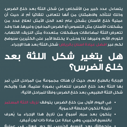
يتساءل عدد كبير من الأشخاص عن شكل اللثة بعد خلع الضرس،
وذلك للتأكد والاطمئنان من أنها تتعافى تلقائيًا أم لا، حيث أن
عملية خلع الأسنان بشكل عام تعد الحل الأمثل لعلاج عدد من
مشكلات الأسنان مثل التسوس أو الضرس المدفون وغيرها، هذا وقد
تتعرض اللثة لمضاعفات ومشكلات متعددة مثل النزيف، الالتهاب،
التورم، الألم وغيرها، لذا وحتى لا يختلط الأمر على الكثيرين سنوضح
لكم عبر
افضل عيادة اسنان بالرياض
شكل اللثة بعد هذا الإجراء.
هل يتغير
شكل اللثة بعد
خلع الضرس؟
الإجابة بالطبع نعم، حيث أن هناك مجموعة من المراحل التي تمر
بها اللثة بعد خلع الضرس للتعافي بصورة سليمة، هذا وإليكم
شكل اللثة الطبيعي بعد خلع الضرس وفقًا للمراحل الآتية:
في اليوم الأول من خلع الضرس يتوقف
نزيف اللثة المستمر
نتيجة لتكون الجلطة الدموية.
يتكون بعد مرور أسبوع من تاريخ هذا الإجراء ما يُعرف
بالنسيج الحُبيبي، وهي عبارة عن مادة ذات لون أبيض.
ملحوظة:
يعد النسيج الحُبيبي له دور فعال في عملية