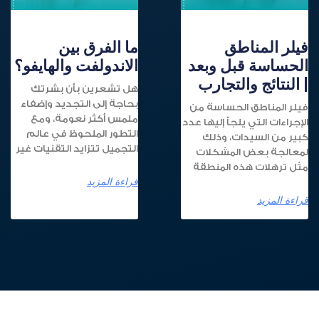
فيلر المناطق
ما الفرق بين
الحساسة قبل وبعد
الاندولفت والهايفو؟
| النتائج والتجارب
هل تشعرين بأن بشرتك
بحاجة إلى التجديد وإضفاء
فيلر المناطق الحساسة من
ملمس أكثر نعومة، ومع
الإجراءات التي يلجأ إليها عدد
التطور الملحوظ في عالم
كبير من السيدات، وذلك
التجميل تتزايد التقنيات غير
لمعالجة بعض المشكلات
مثل ترهلات هذه المنطقة
قراءة المزيد
قراءة المزيد