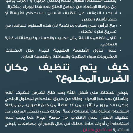
يمكنك استخدام غسول للفم بمعدل مرتين أو 3 مرات يوميًا،
مع مراعاة الابتعاد عن موضع الخلع بعد هذا الإجراء مباشرةً.
لا يجب التوقف عن تنظيف الأسنان باستخدام الفرشاة أو
خيط الأسنان الطبي.
رفع الرأس على وسادة مرتفعة لأن هذه الخطوة تساهم في
تسريع فترة الشفاء.
تناول الأطعمة اللينة مثل الحليب والحساء وغيرها أثناء فترة
التعافي.
عدم تناول الأطعمة المهيجة للجرح مثل المخللات،
المشروبات سواء المثلجة والساخنة والأطعمة الحارة.
كيف يتم تنظيف مكان
الضرس المخلوع؟
ينبغي للحفاظ على شكل اللثة بعد خلع الضرس تنظيف الفم
والأسنان بعد هذا الإجراء، وذلك عن طريق استخدام المحلول الملحي
ولكن بعد مرور ما يُقرب من 24 ساعة من خلع الضرس، مع مراعاة
استخدام فرشاة ذات شعيرات ناعمة، وذلك حتى يتمكن المريض من
تنظيف الأسنان بدون الاقتراب من موضع الجرح، كما يجب عدم
استخدام أي أدوات حادة، كذلك في حال ظهور أي مضاعفات ينبغي
استشارة
استشاري اسنان
.