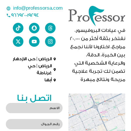
info@professorsa.com
966920019294
في عيادات البروفيسور،
نفتخر بثقة أكثر من 20,000
مراجع، اختارونا لأننا نجمع
بين الخبرة، الدقة،
الرياض | حى الازدهار
والرعاية الشخصية التي
الرياض | حي
تضمن لك تجربة علاجية
غرناطة
مريحة ونتائج مبهرة
أبها
اتصل بنا