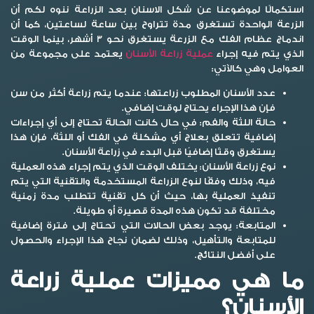
استكمالًا لموضوعنا عن
شكل الاسنان بعد الزراعة
ننوه لكم أن
الزرعة الواحدة تستغرق مدة تتراوح بين ساعة لساعتين، كما أن
اندماج عظام الفك مع الزرعة يستغرق نحو 3 أشهر، بينما الوقت
الذي يتم فيه إجراء
عملية زراعة الأسنان
يعتمد على مجموعة من
العوامل وهي كالآتي:
عدد الأسنان المطلوب زراعتها:
عندما يتم زراعة أكثر من سن
فإن هذا الإجراء يحتاج لوقت إضافي.
حالة اللثة والفم:
في حال كانت الحالة تحتاج إلى أي إجراءات
إضافية تتعلق بعلاج أي مشكلة في الفك أو اللثة، فإن هذا
يستغرق وقتًا إضافيًا قبل البدء في زراعة الأسنان.
نوع زراعة الأسنان:
يختلف الوقت الذي يتم إجراء هذه العملية
فيه، وذلك وفقًا لنوع الزراعة المستخدمة والتقنية التي يتم
تنفيذ العملية بها، حيث أن كل تقنية تتطلب مدة زمنية
مختلفة قد تكون هذه المدة قصيرة أو طويلة.
المتابعة:
يوجد بعض الحالات التي تحتاج إلى فترة إضافية
للمتابعة والتأهيل، وذلك لضمان نجاح هذا الإجراء والحصول
على أفضل النتائج.
ما هي مميزات عملية زراعة
الأسنان؟