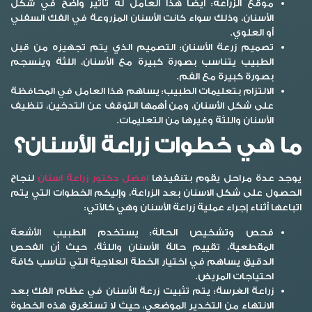
موقع الزراعة:
أيضًا هذا العامل له تأثير واضح في شكل
الأسنان، وذلك سواء كانت الأسنان المزروعة في الفك السفلي
أو العلوي.
تصميم زرعة الأسنان:
التصميم الذي يتم تجهيزه من قبل
الطبيب يتناسب بصورة كبيرة مع الأسنان، اللثة وينسجم
بصورة كبيرة مع الفم.
الالتزام بتعليمات الطبيب:
يساهم هذا العامل في المحافظة
على شكل الأسنان، ومن أهمها التوقف عن التدخين، تنظيف
الأسنان واللثة وغيرها من التعليمات.
ما هي خطوات زراعة الأسنان؟
يوجد عدة مراحل يقوم بتنفيذها
افضل دكتور زراعة اسنان
لنجاح
الحصول على
شكل الاسنان بعد الزراعة
، وإليكم الخطوات التي يتم
اتباعها أثناء إجراء عملية زراعة الأسنان وهي كالآتي:
فحص وتشخيص الحالة:
يستخدم الطبيب الأشعة
المقطعية، تقييم حالة الأسنان واللثة، حيث أن الفحص
الدقيق يساهم في اختيار الخطة العلاجية التي تناسب كافة
احتياجات المريض.
زراعة الغرسة:
يتم تثبيت زرعة الأسنان في عظام الفك بعد
الانتهاء من التخدير الموضعي، حيث لا تستغرق هذه الخطوة