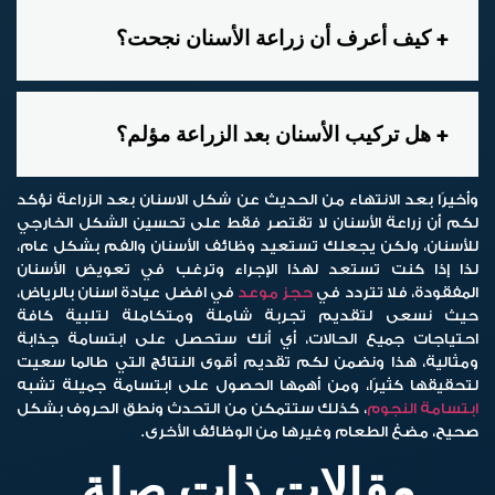
كيف أعرف أن زراعة الأسنان نجحت؟
هل تركيب الأسنان بعد الزراعة مؤلم؟
وأخيرًا بعد الانتهاء من الحديث عن
شكل الاسنان بعد الزراعة
نؤكد
لكم أن زراعة الأسنان لا تقتصر فقط على تحسين الشكل الخارجي
للأسنان، ولكن يجعلك تستعيد وظائف الأسنان والفم بشكل عام،
لذا إذا كنت تستعد لهذا الإجراء وترغب في تعويض الأسنان
المفقودة، فلا تتردد في
حجز موعد
في افضل عيادة اسنان بالرياض،
حيث نسعى لتقديم تجربة شاملة ومتكاملة لتلبية كافة
احتياجات جميع الحالات، أي أنك ستحصل على ابتسامة جذابة
ومثالية، هذا ونضمن لكم تقديم أقوى النتائج التي طالما سعيت
لتحقيقها كثيرًا، ومن أهمها الحصول على ابتسامة جميلة تشبه
ابتسامة النجوم
، كذلك ستتمكن من التحدث ونطق الحروف بشكل
صحيح، مضغ الطعام وغيرها من الوظائف الأخرى.
مقالات ذات صلة