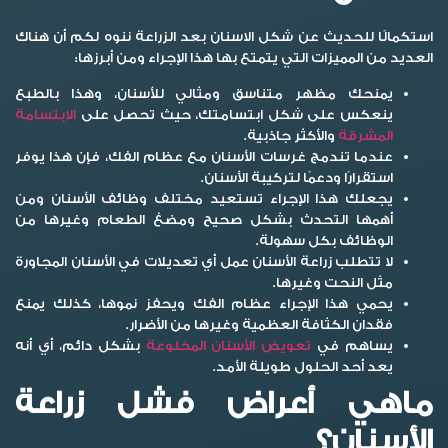
استكمالًا للحديث عن
شكل الاسنان بعد الزراعة
ننوه لكم أن هناك
العديد من المميزات التي يتمتع بها هذا الإجراء ومن أبرزها:
يمنحك مظهر متناسق ومثالي للأسنان، وهذا بالطبع
ينعكس على شكل ابتسامتك، حيث تحصل على
الابتسامة
المشرقة
والأكثر جاذبية.
عندما تندمج غرسات الأسنان مع عظام الفك، فإن هذا يوفر
استقرارًا ودعمًا لتركيبة الأسنان.
يجعلك هذا الإجراء تستعيد مختلف وظائف الأسنان ومن
أهمها التحدث بشكل صحيح ومضغ الطعام وغيرها من
الوظائف بكل سهولة.
لا تتطلب زراعة الأسنان عمل أي تعديلات في الأسنان المجاورة
مثل النحت وغيرها.
يحمي هذا الإجراء عظام الفك ويحفز نموها، كذلك يمنع
فقدان الكثافة العظمية وغيرها من الأضرار.
يساهم في
تعويض الأسنان المخلوعة
بشكل دائم، أي أنه
يعد أحد الحلول طويلة الأمد.
ماهي أعراض فشل زراعة
الأسنان؟