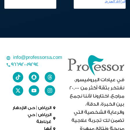
قراءة المزيد
info@professorsa.com
966920019294
في عيادات البروفيسور،
نفتخر بثقة أكثر من 20,000
مراجع، اختارونا لأننا نجمع
بين الخبرة، الدقة،
الرياض | حى الازدهار
والرعاية الشخصية التي
الرياض | حي
تضمن لك تجربة علاجية
غرناطة
مريحة ونتائج مبهرة
أبها