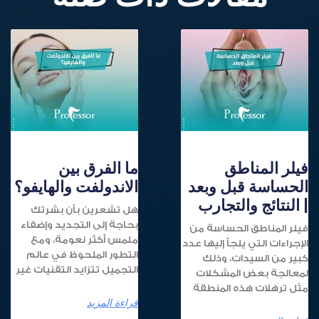
فيلر المناطق
ما الفرق بين
الحساسة قبل وبعد
الاندولفت والهايفو؟
| النتائج والتجارب
هل تشعرين بأن بشرتك
بحاجة إلى التجديد وإضفاء
فيلر المناطق الحساسة من
ملمس أكثر نعومة، ومع
الإجراءات التي يلجأ إليها عدد
التطور الملحوظ في عالم
كبير من السيدات، وذلك
التجميل تتزايد التقنيات غير
لمعالجة بعض المشكلات
مثل ترهلات هذه المنطقة
قراءة المزيد