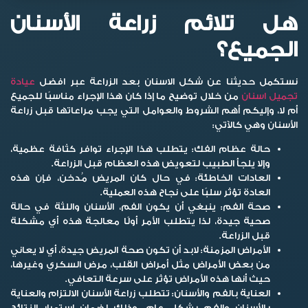
هل تلائم زراعة الأسنان
الجميع؟
نستكمل حديثنا عن
شكل الاسنان بعد الزراعة
عبر افضل
عيادة
تجميل اسنان
من خلال توضيح ما إذا كان هذا الإجراء مناسبًا للجميع
أم لا، وإليكم أهم الشروط والعوامل التي يجب مراعاتها قبل زراعة
الأسنان وهي كالآتي:
حالة عظام الفك:
يتطلب هذا الإجراء توافر كثافة عظمية،
وإلا يلجأ الطبيب لتعويض هذه العظام قبل الزراعة.
العادات الخاطئة:
في حال كان المريض مُدخن، فإن هذه
العادة تؤثر سلبًا على نجاح هذه العملية.
صحة الفم:
ينبغي أن يكون الفم، الأسنان واللثة في حالة
صحية جيدة، لذا يتطلب الأمر أولًا معالجة هذه أي مشكلة
قبل الزراعة.
الأمراض المزمنة:
لابد أن تكون صحة المريض جيدة، أي لا يعاني
من بعض الأمراض مثل أمراض القلب، مرض السكري وغيرها،
حيث أنها هذه الأمراض تؤثر على سرعة التعافي.
العناية بالفم والأسنان:
تتطلب زراعة الأسنان الالتزام والعناية
بالأسنان والفم بشكل عام، وذلك لضمان استمرار النتائج