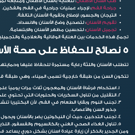
طب أسنان الأطفال
:
للعناية بأسنان الأطفال ومتابعة ن
جراحة الفم
:
لإجراء عمليات جراحية في الفم والفكين.
التيجان والجسور:
لإصلاح وتقوية الأسنان التالفة.
تقويم الأسنان
:
لتصحيح وضع الأسنان والانسداد.
تجميل الأسنان
:
لتحسين مظهر الأسنان والابتسامة.
تجمع هذه الخدمات بين العناية الوقائية والعلاجية والتجميلي
5 نصائح للحفاظ على صحة الأسنان واللثة
تتطلب الأسنان واللثة رعاية مستمرة للحفاظ عليها وحمايته
تتكون السن من طبقة خارجية تسمى الميناء، وهي طبقة قوية ج
استخدام فرشاة الأسنان والمعجون ثلاث مرات يومياً ع
التقليل من تناول السكريات والحلويات التي تحتوي عل
تجنب النوم وبقايا الطعام في الفم، لأن البكتيريا 
جذور السن والأعصاب.
تجنب التدخين، حيث أن النيكوتين يضر بالأسنان ويحول لو
تناول الغذاء الصحي الغني بالكالسيوم والفسفور، اللذين 
ومن الجدير بالذكر أن زيارة عيادة اسنان بشكل دوري يساعد