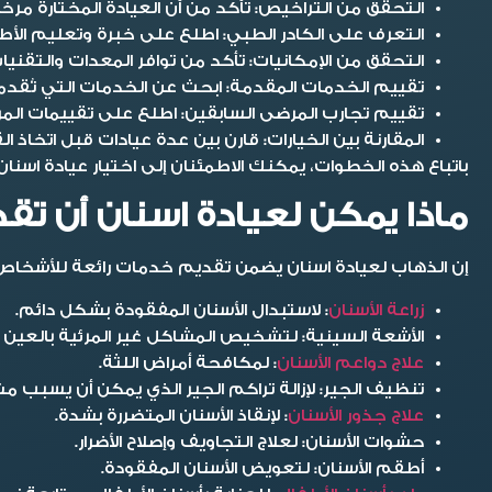
التحقق من التراخيص:
تأكد من أن العيادة المختارة مرخص
التعرف على الكادر الطبي:
اطلع على خبرة وتعليم الأطب
التحقق من الإمكانيات:
تأكد من توافر المعدات والتقنيات
تقييم الخدمات المقدمة:
ابحث عن الخدمات التي تُقدمها
تقييم تجارب المرضى السابقين:
اطلع على تقييمات المر
المقارنة بين الخيارات:
قارن بين عدة عيادات قبل اتخاذ الق
باتباع هذه الخطوات، يمكنك الاطمئنان إلى اختيار عيادة اسنا
ماذا يمكن لعيادة اسنان أن تق
إن الذهاب لعيادة اسنان يضمن تقديم خدمات رائعة للأشخاص
زراعة الأسنان
:
لاستبدال الأسنان المفقودة بشكل دائم.
الأشعة السينية:
لتشخيص المشاكل غير المرئية بالعين ا
علاج دواعم الأسنان
:
لمكافحة أمراض اللثة.
تنظيف الجير
: لإزالة تراكم الجير الذي يمكن أن يسبب 
علاج جذور الأسنان
:
لإنقاذ الأسنان المتضررة بشدة.
حشوات الأسنان:
لعلاج التجاويف وإصلاح الأضرار.
أطقم الأسنان:
لتعويض الأسنان المفقودة.