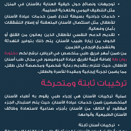
توجيهات ونصائح حول كيفية العناية بالأسنان في المنزل
مثل التنظيف اليومي والتغذية السليمة.
خدمات جراحية بسيطة تندرج ضمن خدمات عيادة الأسنان
للأطفال مثل استئصال الأسنان المتعفنة أو إصلاح التشققات
بأمان وفعالية.
تقديم الدعم النفسي للأطفال الذين يعانون من القلق أو
الخوف من زيارة طبيب الأسنان، يتم ذلك بتوفير التهدئة
والتشجيع الإيجابي اللازمين.
من ضمن أمهر فريق طبي متخصص في الرياض، نرشح لكم
دكتورة
روان طه
إضافة قيّمة لفريق عيادة البروفيسور في مجال طب أسنان
الأطفال. حيث تلتزم بتقديم رعاية شخصية ومخصصة لكل طفل،
مما يضمن تجربة إيجابية ومفيدة للأسرة والطفل.
تركيبات ثابتة ومتحركة
عملية تركيبات الأسنان هي إجراء طبي يقوم به أطباء الأسنان
المتخصصين ضمن خدمات عيادة الأسنان، حيث يتم استبدال الجزء
المفقود أو التالف من الأسنان بأجزاء صناعية لاستعادة وظائف
الأسنان الطبيعية. وأنواعها:
تركيبات أسنان ثابتة