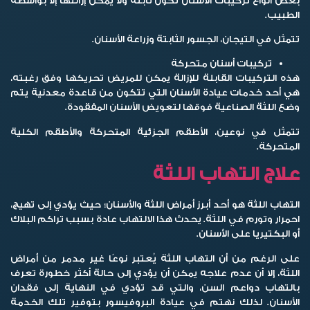
بعض أنواع تركيبات الأسنان تكون ثابتة ولا يمكن إزالتها إلا بواسطة
الطبيب.
تتمثل في التيجان، الجسور الثابتة وزراعة الأسنان.
تركيبات أسنان متحركة
هذه التركيبات القابلة للإزالة يمكن للمريض تحريكها وفق رغبته،
هي أحد خدمات عيادة الأسنان التي تتكون من قاعدة معدنية يتم
وضع اللثة الصناعية فوقها لتعويض الأسنان المفقودة.
تتمثل في نوعين، الأطقم الجزئية المتحركة والأطقم الكلية
المتحركة.
علاج التهاب اللثة
التهاب اللثة هو أحد أبرز أمراض اللثة والأسنان؛ حيث يؤدي إلى تهيج،
احمرار وتورم في اللثة. يحدث هذا الالتهاب عادة بسبب تراكم البلاك
أو البكتيريا على الأسنان.
على الرغم من أن التهاب اللثة يُعتبر نوعًا غير مدمر من أمراض
اللثة، إلا أن عدم علاجه يمكن أن يؤدي إلى حالة أكثر خطورة تعرف
بالتهاب دواعم السن، والتي قد تؤدي في النهاية إلى فقدان
الأسنان. لذلك نهتم في عيادة البروفيسور بتوفير تلك الخدمة