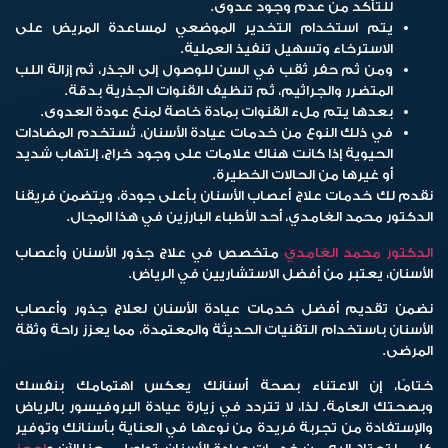
للتأكد من عدم وجود عدوى.
يتم استخدام التخدير الموضعي لمساعدة المريض على
الاسترخاء وتسهيل تنفيذ العملية.
ومن ثم حفر ثقب في السن للوصول إلى الجذر، ثم إزالة اللب
المتضرر والجراثيم، ثم تنظيف القنوات الجذرية بدقة.
بعدها يتم ملء القنوات بمادة خاصة لمنع عودة العدوى.
في ذلك النوع من خدمات عيادة الأسنان، تُستخدم المضادات
الحيوية إذا كانت هناك علامات على وجود خراج، إلتهاب شديد
أو غيرها من الحالات الخطيرة.
نقدم لك خدمات علاج أعصاب الأسنان بأعلى جودة، ويتضمن فريقنا
الدكتور محمد الغامدي، أحد الأطباء البارزين في هذا المجال.
الدكتور محمد الغامدي
متخصص في علاج جذور الأسنان وأعصاب
الأسنان، يعتبر من أفضل الاستشاريين في الرياض.
نضمن تقديم أفضل خدمات عيادة الأسنان لعلاج جذور وأعصاب
الأسنان باستخدام التقنيات الحديثة والمعتمدة، مما يعزز راحة وثقة
المرضى.
ختامًا،
إن الاعتناء بصحة أسنانك يعكس اهتمامك بنفسك
وبصحتك العامة. لذا، لا تتردد في زيارة عيادة البروفيسور بالرياض
والإستفادة من تجربة فريدة من نوعها في العناية بأسنانك وتوفير