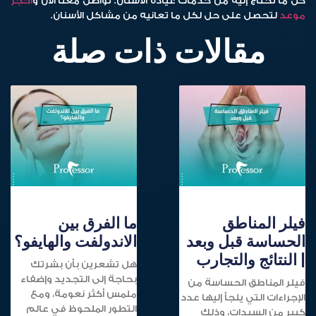
كل ما تحتاج إليه من خدمات عيادة الأسنان. تواصل معنا الآن و
احجز
موعد
لتحصل على حل لكل ما تعانيه من مشاكل الأسنان.
مقالات ذات صلة
فيلر المناطق
ما الفرق بين
الحساسة قبل وبعد
الاندولفت والهايفو؟
| النتائج والتجارب
هل تشعرين بأن بشرتك
بحاجة إلى التجديد وإضفاء
فيلر المناطق الحساسة من
ملمس أكثر نعومة، ومع
الإجراءات التي يلجأ إليها عدد
التطور الملحوظ في عالم
كبير من السيدات، وذلك