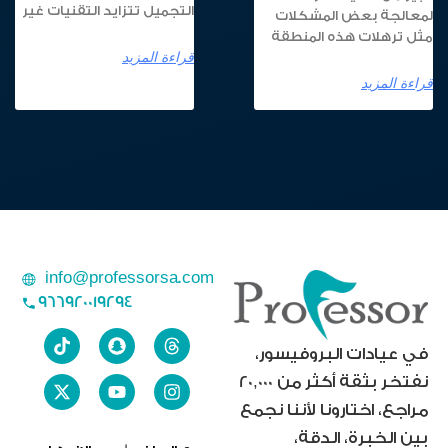
التجميل تتزايد التقنيات غير
لمعالجة بعض المشكلات
مثل ترهلات هذه المنطقة
قراءة المزيد
قراءة المزيد
info@professorsa.com
966920019294
في عيادات البروفيسور،
نفتخر بثقة أكثر من 20,000
مراجع، اختارونا لأننا نجمع
بين الخبرة، الدقة،