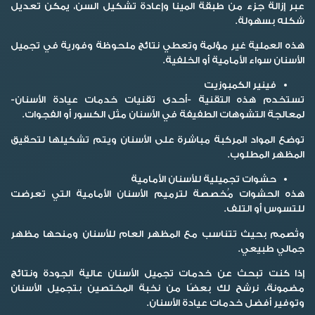
عبر إزالة جزء من طبقة المينا وإعادة تشكيل السن، يمكن تعديل
شكله بسهولة.
هذه العملية غير مؤلمة وتعطي نتائج ملحوظة وفورية في تجميل
الأسنان سواء الأمامية أو الخلفية.
فينير الكمبوزيت
تستخدم هذه التقنية -أحدى تقنيات خدمات عيادة الأسنان-
لمعالجة التشوهات الطفيفة في الأسنان مثل الكسور أو الفجوات.
توضع المواد المركبة مباشرة على الأسنان ويتم تشكيلها لتحقيق
المظهر المطلوب.
حشوات تجميلية للأسنان الأمامية
هذه الحشوات مُخصصة لترميم الأسنان الأمامية التي تعرضت
للتسوس أو التلف.
وتُصمم بحيث تتناسب مع المظهر العام للأسنان ومنحها مظهر
جمالي طبيعي.
إذا كنت تبحث عن خدمات تجميل الأسنان عالية الجودة ونتائج
مضمونة، نرشح لك بعضًا من نخبة المختصين بتجميل الأسنان
وتوفير أفضل خدمات عيادة الأسنان.