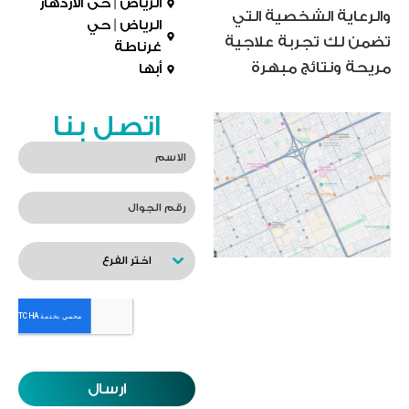
الرياض | حى الازدهار
والرعاية الشخصية التي
الرياض | حي
تضمن لك تجربة علاجية
غرناطة
مريحة ونتائج مبهرة
أبها
اتصل بنا
اختر الفرع
ارسال