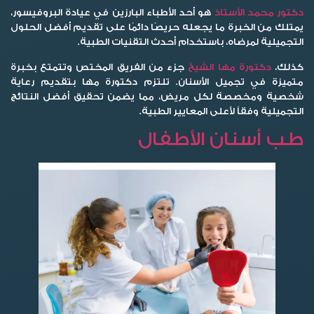
دكتور محمد الأستاذ
هو أحد الأطباء البارزين في عيادة البروفيسور،
يمتلك من الخبرة ما يجعله حريصًا دائمًا على تقديم أفضل الحلول
التجميلية لمرضاه، باستخدام أحدث التقنيات الطبية.
كذلك،
دكتورة مها الشيخ
جزء من الفريق المختص وتتمتع بخبرة
متميزة في تجميل الأسنان. تلتزم دكتورة مها بتقديم رعاية
شخصية ومخصصة لكل مريض، مما يضمن تحقيق أفضل النتائج
التجميلية وفقاً لأعلى المعايير الطبية.
طب أسنان الأطفال