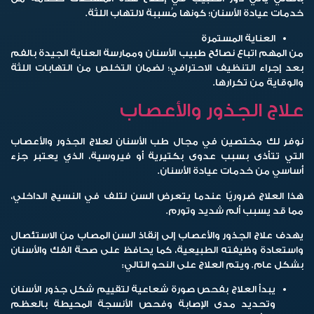
خدمات عيادة الأسنان؛ كونها مُسببة لالتهاب اللثة.
العناية المستمرة
من المهم اتباع نصائح طبيب الأسنان وممارسة العناية الجيدة بالفم
بعد إجراء التنظيف الاحترافي؛ لضمان التخلص من التهابات اللثة
والوقاية من تكرارها.
علاج الجذور والأعصاب
نوفر لك مختصين في مجال طب الأسنان لعلاج الجذور والأعصاب
التي تتأذى بسبب عدوى بكتيرية أو فيروسية، الذي يعتبر جزء
أساسي من خدمات عيادة الأسنان.
هذا العلاج ضروريًا عندما يتعرض السن لتلف في النسيج الداخلي،
مما قد يسبب ألم شديد وتورم.
يهدف علاج الجذور والأعصاب إلى إنقاذ السن المصاب من الاستئصال
واستعادة وظيفته الطبيعية، كما يحافظ على صحة الفك والأسنان
بشكل عام. ويتم العلاج على النحو التالي:
يبدأ العلاج بفحص صورة شعاعية لتقييم شكل جذور الأسنان
وتحديد مدى الإصابة وفحص الأنسجة المحيطة بالعظم