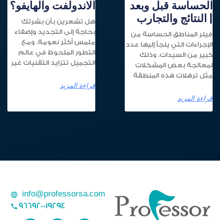
الحساسة قبل وبعد
الاندولفت والهايفو؟
| النتائج والتجارب
هل تشعرين بأن بشرتك
بحاجة إلى التجديد وإضفاء
فيلر المناطق الحساسة من
ملمس أكثر نعومة، ومع
الإجراءات التي يلجأ إليها عدد
التطور الملحوظ في عالم
كبير من السيدات، وذلك
التجميل تتزايد التقنيات غير
لمعالجة بعض المشكلات
مثل ترهلات هذه المنطقة
قراءة المزيد
قراءة المزيد
info@professorsa.com
966920019294