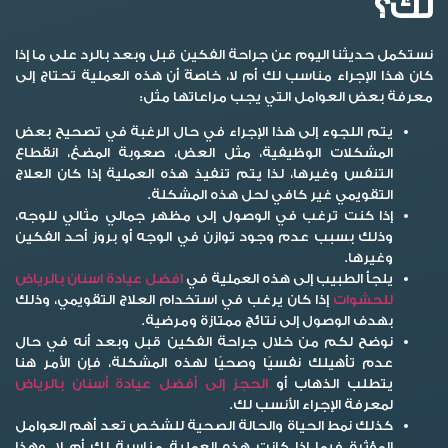
لك؟
نستكمل حديثنا اليوم عن جراحة الفكين قبل وبعد بالرد على ما إذا
كان هذا الإجراء مناسب لك أم لا، خاصةً أن هذه العملية تحتاج إلى
معرفة بعض العوامل التي يجب مراعاتها مثل:
يتم اللجوء إلى هذا الإجراء في حال الرغبة في تصحيح بعض
المشكلات الوظيفية، مثل العض، صعوبة المضغ، انقطاع
التنفس وغيرها، لذا يتم تنفيذ هذه العملية إذا كان العلاج
التقويمي غير كافي لحل هذه المشكلة.
إذا كنت ترغب في الوصول إلى مظهر جمالي مثالي للوجه،
وذلك بسبب عدم وجود توازن في الوجه أو بروز أحد الفكين
وغيرها.
يلجأ الطبيب إلى هذه العملية في
افضل عيادة اسنان بالرياض
للحشوات
إذا كان يرغب في استخدام العلاج التقويمي، وذلك
بهدف الوصول إلى نتائج ممتازة ومرضية.
نوضح لكم من خلال جراحة الفكين قبل وبعد أنه في حال
عدم تأهيلك نفسيًا وصحيًا لهذه المشكلة، فإن الأمر هنا
يتطلب الذهاب أو
الحجز إلى أفضل عيادة أسنان بالرياض
لمعرفة الإجراء الأنسب لك.
كذلك نمط الحياة والحالة الصحية للشخص تعد أهم العوامل
المؤثرة فيما إذا كانت هذه العملية مناسبة لك أم لا، وهذا