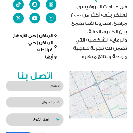
في عيادات البروفيسور،
نفتخر بثقة أكثر من 20,000
مراجع، اختارونا لأننا نجمع
بين الخبرة، الدقة،
الرياض | حى الازدهار
والرعاية الشخصية التي
الرياض | حي
تضمن لك تجربة علاجية
غرناطة
مريحة ونتائج مبهرة
أبها
اتصل بنا
اختر الفرع