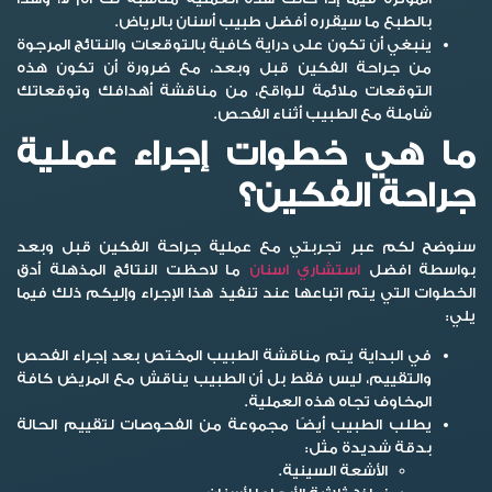
بالطبع ما سيقرره أفضل طبيب أسنان بالرياض.
ينبغي أن تكون على دراية كافية بالتوقعات والنتائج المرجوة
من جراحة الفكين قبل وبعد، مع ضرورة أن تكون هذه
التوقعات ملائمة للواقع، من مناقشة أهدافك وتوقعاتك
شاملة مع الطبيب أثناء الفحص.
ما هي خطوات إجراء عملية
جراحة الفكين؟
سنوضح لكم عبر تجربتي مع عملية جراحة الفكين قبل وبعد
بواسطة افضل
استشاري اسنان
ما لاحظت النتائج المذهلة أدق
الخطوات التي يتم اتباعها عند تنفيذ هذا الإجراء وإليكم ذلك فيما
يلي:
في البداية يتم مناقشة الطبيب المختص بعد إجراء الفحص
والتقييم، ليس فقط بل أن الطبيب يناقش مع المريض كافة
المخاوف تجاه هذه العملية.
يطلب الطبيب أيضًا مجموعة من الفحوصات لتقييم الحالة
بدقة شديدة مثل:
الأشعة السينية.