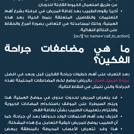
عن طريق استعمال الخيوط القابلة للذوبان.
أخيرًا يقوم الطبيب بعد إفاقة المريض في غرفته بشرح أهم
التعليمات والتفاصيل المتعلقة بنمط الحياة بعد هذه
العملية، وذلك لمساعدته في التعافي بصورة أسرع والحفاظ
على النتائج النهائية.
[sc name=”call_to_action”][/sc]
ما هي مضاعفات جراحة
الفكين؟
بعد التعرف على أهم خطوات جراحة الفكين قبل وبعد في افضل
عيادة تجميل اسنان
بالرياض نوضح لكم المضاعفات المحتملة لهذه
الجراحة والتي تتمثل في النقاط التالية:
قد يتعرض المريض لحدوث عدوى في موضع العملية، هذا
ويتم السيطرة على الموقف باستخدام المضادات الحيوية
والالتزام بتعليمات الطبيب بشأن نظافة الفم.
النزيف يعد أهم الاحتمالات الوارد حدوثها بعد أي جراحة، كما
أن الطبيب يوضح للمريض كيفية التعامل مع هذه المشكلة.
هذا وقد تتعرض الأعصاب المحيطة بالمنطقة ببعض