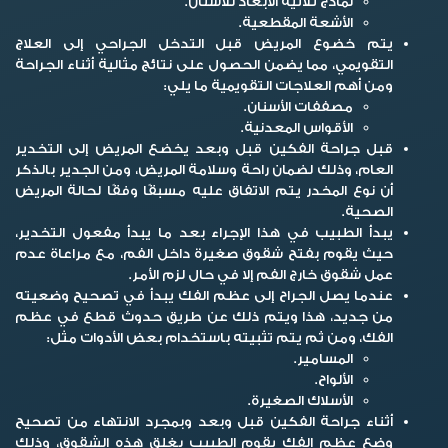
نماذج ثلاثية الأبعاد للأسنان.
الأشعة المقطعية.
يتم خضوع المريض قبل التدخل الجراحي إلى العلاج
التقويمي، مما يضمن الحصول على نتائج مثالية أثناء الجراحة
ومن أهم العلاجات التقويمية ما يلي:
مصففات الأسنان.
الأقواس المعدنية.
قبل جراحة الفكين قبل وبعد يخضع المريض إلى التخدير
العام، وذلك لضمان راحة وسلامة المريض، ومن الجدير بالذكر
أن نوع المخدر يتم الاتفاق عليه مسبقًا وفقًا لحالة المريض
الصحية.
يبدأ الطبيب في هذا الإجراء بعد ما يبدأ مفعول التخدير،
حيث يقوم بفتح شقوق صغيرة داخل الفم، مع مراعاة عدم
عمل شقوق خارج الفم إلا في حال لزم الأمر.
عندما يصل الجراح إلى عظم الفك يبدأ في تصحيح وضعيته
من جديد، هذا ويتم ذلك عن طريق حدوث قطع في عظم
الفك، ومن ثم يتم تثبيته باستخدام بعض الأدوات مثل:
المسامير.
الألواح.
الأسلاك الصغيرة.
أثناء جراحة الفكين قبل وبعد وبمجرد الانتهاء من تصحيح
وضع عظم الفك يقوم الطبيب بغلق هذه الشقوق، وذلك