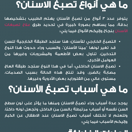
ما هي أنواع تصبغ الاسنان؟
يتوفر عدد 3 أنواع من تصبغ الأسنان يهتم الطبيب بتشخيصها
بدقة، مما يساهم بصورة كبيرة في تحديد طرق
علاج تصبغات
الأسنان
بنجاح وإليكم الأنواع فيما يلي:
التصبغ الخارجي للأسنان:
هنا ستجد الطبقة الخارجية للسن
قد تغير لونها “مينا الأسنان”، والسبب وراء حدوث هذا النوع
التدخين، تناول بعض الأطعمة والمشروبات وغيرها من
العوامل الأخرى.
تصبغ الاسنان الداخلي:
أما في هذا النوع ستجد طبقة العاج
مصابة بالضرر، وقد تنتج هذه الحالة بسبب الصدمات،
مستوى عالي من الفلورايد بعض الأدوية وغيرها.
ما هي أسباب تصبغ الأسنان؟
يوجد عدة أسباب وراء
تصبغ الاسنان
ومنها ما يؤثر على لون سطح
السن نفسه أو أسباب مرتبطة بالسن من الداخل وتجعل لونه داكنًا،
وللعلم لا تختلف أسباب تصبغ الاسنان عند الاطفال عن الكبار
وإليكم الأسباب فيما يلي: