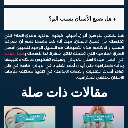
هل تصبغ الأسنان يسبب الم؟
هنا نكتفي بتوضيح أنواع، أسباب، كيفية الوقاية وطرق العلاج التي
تُخلصك من
تصبغ الاسنان
، حيث أنه كما وضحنا لكم أن معرفة
السبب وراء ظهور هذه التصبغات هو السبيل الوحيد لتطبيق أفضل
الطرق العلاجية التي تمنحك نتائج مبهرة، لذا ننصحك ب
حجز موعد
في افضل عيادة اسنان بالرياض، وسيتم تشخيص حالتك وتقييمها
بدقة واحترافية على أيدي أمهر الأطباء في الرياض، خاصةً في ظل
توافر أحدث التقنيات والأدوات المذهلة في تنفيذ مختلف علاجات
الأسنان بمنتهى الاحترافية.
مقالات ذات صلة