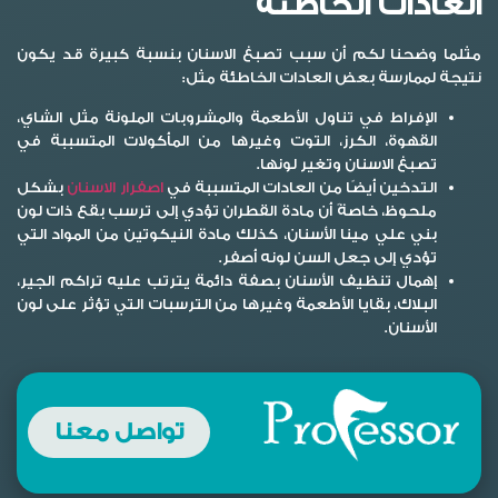
العادات الخاطئة
مثلما وضحنا لكم أن سبب تصبغ الاسنان بنسبة كبيرة قد يكون
نتيجة لممارسة بعض العادات الخاطئة مثل:
الإفراط في تناول الأطعمة والمشروبات الملونة مثل الشاي،
القهوة، الكرز، التوت وغيرها من المأكولات المتسببة في
تصبغ الاسنان
وتغير لونها.
التدخين أيضًا من العادات المتسببة في
اصفرار الاسنان
بشكل
ملحوظ، خاصةً أن مادة القطران تؤدي إلى ترسب بقع ذات لون
بني علي مينا الأسنان، كذلك مادة النيكوتين من المواد التي
تؤدي إلى جعل السن لونه أصفر.
إهمال تنظيف الأسنان بصفة دائمة يترتب عليه تراكم الجير،
البلاك، بقايا الأطعمة وغيرها من الترسبات التي تؤثر على لون
الأسنان.
تواصل معنا