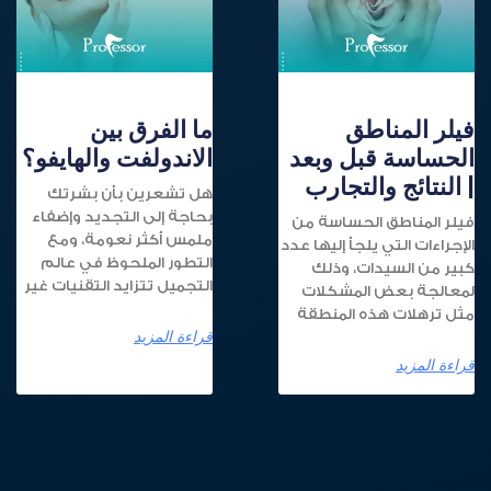
فيلر المناطق
ما الفرق بين
الحساسة قبل وبعد
الاندولفت والهايفو؟
| النتائج والتجارب
هل تشعرين بأن بشرتك
بحاجة إلى التجديد وإضفاء
فيلر المناطق الحساسة من
ملمس أكثر نعومة، ومع
الإجراءات التي يلجأ إليها عدد
التطور الملحوظ في عالم
كبير من السيدات، وذلك
التجميل تتزايد التقنيات غير
لمعالجة بعض المشكلات
مثل ترهلات هذه المنطقة
قراءة المزيد
قراءة المزيد