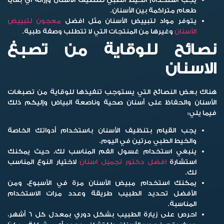
طعام متراكمة بين الأسنان.
يتوفر مواد لتبييض الأسنان مثل افضل
معجون لتبييض
الأسنان
وغيرها من المنتجات التي لا تتطلب وصفة طبية.
نصائح للوقاية من تصبغ
الاسنان
هناك بعض النصائح التي يستوجب تنفيذها للوقاية من تصبغات
الأسنان والحفاظ على أسنان صحية وناصعة البياض وإليكم ذلك
فيما يلي:
يجب القيام بتنظيف الأسنان باستخدام أدواتك الخاصة
والخيط الطبي مرتين في اليوم.
ينبغي استخدام غسول الفم المناسب لك، حيث يمكنك
استشارة
افضل دكتور تجميل اسنان
لاختيار النوع المناسب
لك.
يمكنك استخدام مبيض الأسنان مرة في الأسبوع، ومن
الأفضل تحديد الطبيب طريقة وعدد مرات الاستخدام
المناسبة.
احرص على زيارة الطبيب بشكل دوري بمعدل كل 6 أشهر،