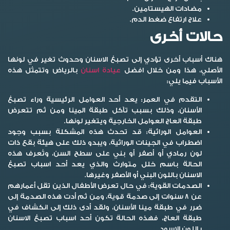
مضادات الهيستامين.
علاج ارتفاع ضغط الدم.
حالات أخرى
هناك أسباب أخرى تؤدي إلى
تصبغ الاسنان
وحدوث تغير في لونها
الأصلي، هذا ومن خلال افضل
عيادة اسنان
بالرياض وتتمثل هذه
الأسباب فيما يلي:
التقدم في العمر:
يعد أحد العوامل الرئيسية وراء تصبغ
الأسنان، وذلك بسبب تآكل طبقة المينا ومن ثم تتعرض
طبقة العاج العوامل الخارجية ويتغير لونها.
العوامل الوراثية:
قد تحدث هذه المشكلة بسبب وجود
اضطراب في الجينات الوراثية، ويبدو ذلك على هيئة بقع ذات
لون رمادي أو أصفر أو بني على سطح السن، وتُعرف هذه
الحالة باسم خلل متوارث والذي يعد أحد اسباب تصبغ
الاسنان باللون البني أو الأصفر وغيرها.
الصدمات القوية:
في حال تعرض الأطفال الذين تقل أعمارهم
عن 8 سنوات إلى صدمة قوية، ومن ثم أدت هذه الصدمة إلى
ضرر في طبقة مينا الأسنان، ولقد أدى ذلك إلى انكشاف في
طبقة العاج، فهذه الحالة تكون أحد اسباب تصبغ الاسنان
باللون الاسود.