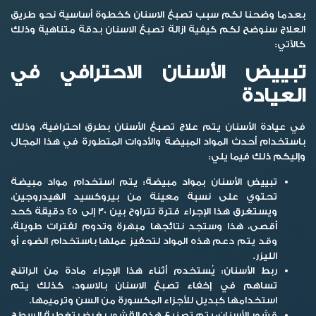
بعدما وضحنا لكم سبب تصبغ الاسنان كخطوة أساسية نحو طريق
العلاج سنوضح لكم كيفية ازالة تصبغ الاسنان بدقة متناهية وذلك
كالآتي:
تبييض الأسنان الاحترافي في
العيادة
في عيادة الأسنان يتم علاج تصبغ الأسنان بطرق احترافية، وذلك
باستخدام أحدث المواد المبيضة والأدوات المتطورة في هذا المجال
وإليكم ذلك فيما يلي:
تبييض الأسنان بمواد مبيضة:
يتم استخدام مواد مبيضة
تحتوي على نسبة معينة من بيروكسيد الهيدروجين،
ويستغرق هذا الإجراء فترة تتراوح بين 30 إلى 45 دقيقة كحد
أقصى، هذا وستجد نتائجها مبهرة وتدوم لفترات طويلة،
وقد يتم دعم هذه المواد لتحفيز عملها باستخدام الضوء أو
الليزر.
ربط الأسنان:
يُستخدم أثناء هذا الإجراء مادة من الراتنج
تساهم في إخفاء تصبغ الاسنان بالاسود، كذلك يتم
استخدامها كبديل للأجزاء المكسورة من السن وترميمها.
قشور الأسنان:
يتم تصنيع هذه القشور بغرض تغطية السطح