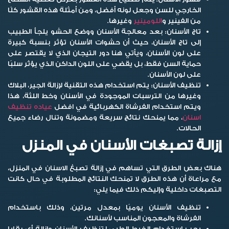
الخارجي للسن وجعل لونه أفضل، ومن أمثلة هذه القشور كلًا
من الفينير و
اللومينير
وغيرها.
تاج الأسنان:
بعد معالجة الأسنان ووضع الحشو يلجأ الطبيب
إلى تاج الأسنان، حيث أن حشوات الأسنان تؤثر بنسبة كبيرة
على لون الأسنان، ويأتي هنا دور التيجان الذي لا يقتصر على
حماية السن فقط، بل يقضي على اللون الداكن الذي يؤثر سلبًا
على لون الأسنان.
تنظيف الأسنان:
يتم استخدام هذه التقنية لإزالة الجير، البلاك
وغيرها من الترسبات الموجودة في الأسنان وخط اللثة، هذا
ويتم استخدام الفرشاة الكهربائية في افضل
عياده تنظيف
اسنان
، مما يمنحك نتائج سريعة ومضمونة وتنال رضاء جميع
الحالات.
إزالة تصبغات الأسنان في المنزل
هناك بعض الطرق التي تساهم في إزالة
تصبغ الاسنان
في المنزل،
مع مراعاة أن هذه الطرق لا تمنحك النتائج المطلوبة في حال كانت
التصبغات داخلية وإليكم ذلك فيما يلي:
تنظيف الأسنان يوميًا بمعدل مرتين، وذلك باستخدام
الفرشاة والمعجون المناسب لأسنانك.
يجب استخدام الخيط الطبي لتنظيف الأسنان وإزالة أي بقايا