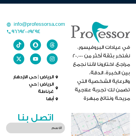
info@professorsa.com
966920019294
في عيادات البروفيسور،
نفتخر بثقة أكثر من 20,000
مراجع، اختارونا لأننا نجمع
بين الخبرة، الدقة،
الرياض | حى الازدهار
والرعاية الشخصية التي
الرياض | حي
تضمن لك تجربة علاجية
غرناطة
مريحة ونتائج مبهرة
أبها
اتصل بنا