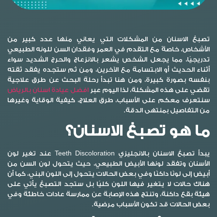
تصبغ الاسنان
من المشكلات التي يعاني منها عدد كبير من
الأشخاص، خاصةً مع التقدم في العمر وفقدان السن للونه الطبيعي
تدريجيًا، مما يجعل الشخص يشعر بالانزعاج والحرج الشديد سواء
أثناء الحديث أو الابتسامة مع الآخرين، ومن ثم ستجده يفقد ثقته
بنفسه بصورة كبيرة، ومن هنا تبدأ رحلة البحث عن طرق علاجية
تقضي على هذه المشكلة، لذا اليوم عبر
افضل عيادة اسنان بالرياض
سنتعرف معكم على الأسباب، طرق العلاج، كيفية الوقاية وغيرها
من التفاصيل بمنتهى الدقة.
ما هو تصبغ الاسنان؟
يبدأ تصبغ الاسنان بالانجليزي Teeth Discoloration عند تغير لون
الأسنان وتفقد لونها الأبيض الطبيعي، حيث يتحول لون السن من
أبيض إلى لونًا داكنًا وفي بعض الحالات يتحول إلى اللون البني، كما أن
هناك حالات لا يتغير فيها اللون كليًا بل ستجد التصبغ يأتي على
هيئة بقع داكنة، وتنتج هذه الإصابة عن ممارسة عادات خاطئة وفي
بعض الحالات قد تكون الأسباب مرضية.