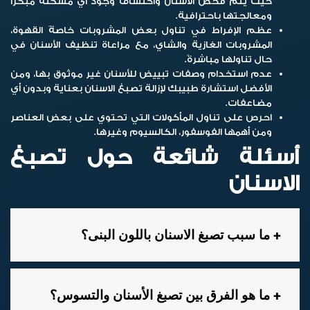
حيث يتم فحص الأسنان واكتشاف وجود أي مشكلة مبكرًا
ومعالجتها باحترافية.
عظم الإفراط في تناول بعض المشروبات خاصةً القهوة،
المشروبات الغازية والشاي، مع مراعاة تنظيف الأسنان في
حال تناولها مباشرةً.
عدم استخدام وصفات تبييض للأسنان غير موثوق بها، ومن
الأفضل استشارة طبيبك لإزالة
تصبغ الاسنان
بعناية وبدون أي
مضاعفات.
احرص على تناول المأكولات التي تحتوي على بعض العناصر
ومن أهمها الفوسفور، الكالسيوم وغيرها.
أسئلة شائعة حول تصبغ
الاسنان
ما سبب تصبغ الاسنان باللون البنى؟
ما هو الفرق بين تصبغ الأسنان والتسوس؟