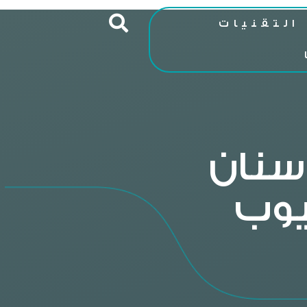
التقنيات
سنان
عيوب