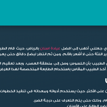
لذي جعلني أذهب إلى افضل
عيادة اسنان
بالرياض، حيث قام ال
 اللثة حتى لا أشعر بالألم، ومن ثم انتظر لبضع دقائق حتى يع
 الطبيب بأن التسوس وصل إلى منطقة العصب، وبعد تعقيم الض
 أخذ الطبيب المقاس باستخدام الطابعة المتخصصة لهذا الغرض 
تين على الأكثر، حيث يستخدم أدواته ومعداته في تنفيذ الخطوات ا
، وذلك حتى يتم التعرف على درجة الضرر.
رر الواقع على الأسنان.