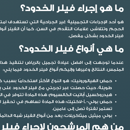
ما هو إجراء فيلر الخدود؟
هو أحد الإجراءات التجميلية غير الجراحية التي تستهدف 
الحجم وتتلاشى علامات التقدم في السن، كما أن الفيلر أنو
فيلر الخدود
بشكل مفصل.
ما هي أنواع فيلر الخدود؟
عندما توجهت إلى افضل عيادة تجميل بالرياض لتنفيذ هذا ال
الملمس، النتائج وغيرها وإليكم أنواع فيلر الخدود فيما يلي:
حمض الهيالورونيك:
هو النوع الأكثر استخدامًا بسبب
طويلة، حيث حصلت عبر
تجربتي مع فيلر الخدود
على بش
هيدروكسيل أباتيت الكالسيوم:
هذه المادة تتوفر في الع
حمض بولي-L-لاكتيك:
هذه المادة تساهم في تحفيز الج
تستمر لفترة تصل إلى عامين.
بولي ميثيل ميثاكريلات:
يعد من أنواع الفيلر شبه الدا
من هم المرشحون لإجراء فيلر 