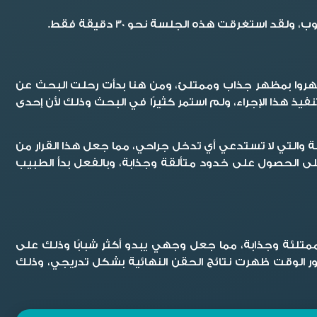
ستغرقت هذه الجلسة نحو 30 دقيقة فقط.
يظهروا بمظهر جذاب وممتلئ، ومن هنا بدأت رحلت البحث عن
يذ هذا الإجراء، ولم استمر كثيرًا في البحث وذلك لأن إحدى
طة والتي لا تستدعي أي تدخل جراحي، مما جعل هذا القرار من
 على الحصول على خدود متألقة وجذابة، وبالفعل بدأ الطبيب
لئة وجذابة، مما جعل وجهي يبدو أكثر شبابًا وذلك على
ور الوقت ظهرت نتائج الحقن النهائية بشكل تدريجي، وذلك