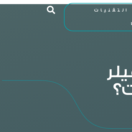
التقنيات
يلر
؟