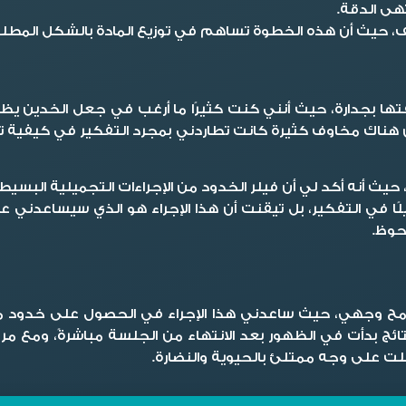
هى الدقة.
أن هذه الخطوة تساهم في توزيع المادة بالشكل المطلوب، ولقد ا
ققتها بجدارة، حيث أنني كنت كثيرًا ما أرغب في جعل الخدين 
 هناك مخاوف كثيرة كانت تطاردني بمجرد التفكير في كيفية تنف
يث أنه أكد لي أن فيلر الخدود من الإجراءات التجميلية البسي
ويلًا في التفكير، بل تيقنت أن هذا الإجراء هو الذي سيساعدني
حوظ.
 وجهي، حيث ساعدني هذا الإجراء في الحصول على خدود ممت
ئج بدأت في الظهور بعد الانتهاء من الجلسة مباشرةً، ومع مر
صلت على وجه ممتلئ بالحيوية والنضارة.