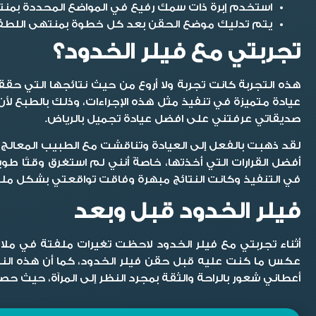
استخدم إبرة ذات سمك رفيع في المواضع المحددة بمنت
يتم تدليك موضع الحقن بعد كل خطوة بمنتهى اللطف، حيث 
تجربتي مع فيلر الخدود؟
هذه التجربة كانت تجربة ولا أروع من حيث نتائجها التي ح
عيادة متميزة في تنفيذ مثل هذه الإجراءات، وذلك بالطبع لأن
صديقاتي عرفتني على افضل عيادة تجميل بالرياض.
لقد ذهبت بالفعل إلى العيادة وتناقشت مع الطبيب المعالج، ح
أفضل القرارات التي أخذتها، خاصةً أنني لم استغرق وقتًا ط
في التنفيذ وكانت النتائج مبهرة وفاقت تواقعتي بشكل مل
فيلر الخدود قبل وبعد
أثناء
تجربتي مع فيلر الخدود
لاحظت تغيرات ملفتة في ملامح
عكس ما كنت عليه قبل حقن فيلر الخدود، كما أن هذه النتا
أعطاني شعور بالراحة والثقة بمجرد النظر إلى المرآة، حيث ح