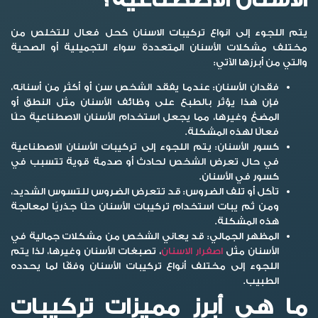
الأسنان الاصطناعية؟
يتم اللجوء إلى انواع تركيبات الاسنان كحل فعال للتخلص من
مختلف مشكلات الأسنان المتعددة سواء التجميلية أو الصحية
والتي من أبرزها الآتي:
فقدان الأسنان:
عندما يفقد الشخص سن أو أكثر من أسنانه،
فإن هذا يؤثر بالطبع على وظائف الأسنان مثل النطق أو
المضغ وغيرها، مما يجعل استخدام الأسنان الاصطناعية حلًا
فعالًا لهذه المشكلة.
كسور الأسنان:
يتم اللجوء إلى تركيبات الأسنان الاصطناعية
في حال تعرض الشخص لحادث أو صدمة قوية تتسبب في
كسور في الأسنان.
تآكل أو تلف الضروس:
قد
تتعرض الضروس للتسوس الشديد،
ومن ثم يبات استخدام تركيبات الأسنان حلًا جذريًا لمعالجة
هذه المشكلة.
المظهر الجمالي:
قد يعاني الشخص من مشكلات جمالية في
الأسنان مثل
اصفرار الاسنان
، تصبغات الأسنان وغيرها، لذا يتم
اللجوء إلى مختلف أنواع تركيبات الأسنان وفقًا لما يحدده
الطبيب.
ما هي أبرز مميزات تركيبات