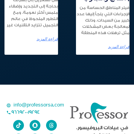
بحاجة إلى التجديد وإضفاء
فيلر المناطق الحساسة من
ملمس أكثر نعومة، ومع
الإجراءات التي يلجأ إليها عدد
التطور الملحوظ في عالم
كبير من السيدات، وذلك
التجميل تتزايد التقنيات غير
لمعالجة بعض المشكلات
مثل ترهلات هذه المنطقة
قراءة المزيد
قراءة المزيد
info@professorsa.com
966920019294
في عيادات البروفيسور،