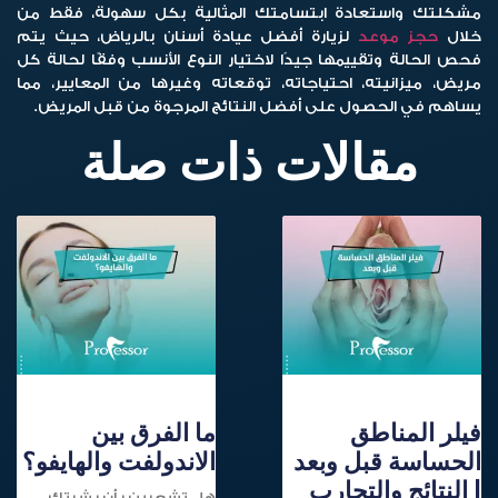
مشكلتك واستعادة ابتسامتك المثالية بكل سهولة، فقط من
خلال
حجز موعد
لزيارة أفضل عيادة أسنان بالرياض، حيث يتم
فحص الحالة وتقييمها جيدًا لاختيار النوع الأنسب وفقًا لحالة كل
مريض، ميزانيته، احتياجاته، توقعاته وغيرها من المعايير، مما
يساهم في الحصول على أفضل النتائج المرجوة من قبل المريض.
مقالات ذات صلة
فيلر المناطق
ما الفرق بين
الحساسة قبل وبعد
الاندولفت والهايفو؟
| النتائج والتجارب
هل تشعرين بأن بشرتك