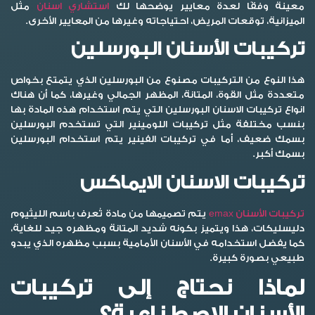
معينة وفقًا لعدة معايير يوضحها لك
استشاري اسنان
مثل
الميزانية، توقعات المريض، احتياجاته وغيرها من المعايير الأخرى.
تركيبات الأسنان البورسلين
هذا النوع من التركيبات مصنوع من البورسلين الذي يتمتع بخواص
متعددة مثل القوة، المتانة، المظهر الجمالي وغيرها، كما أن هناك
انواع تركيبات الاسنان البورسلين التي يتم استخدام هذه المادة بها
بنسب مختلفة مثل تركيبات اللومينير التي تستخدم البورسلين
بسمك ضعيف، أما في تركيبات الفينير يتم استخدام البورسلين
بسمك أكبر.
تركيبات الاسنان الايماكس
تركيبات الأسنان emax
يتم تصميمها من مادة تُعرف باسم الليثيوم
دليسليكات، هذا ويتميز بكونه شديد المتانة ومظهره جيد للغاية،
كما يفضل استخدامه في الأسنان الأمامية بسبب مظهره الذي يبدو
طبيعي بصورة كبيرة.
لماذا نحتاج إلى تركيبات