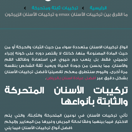
الرئيسية
تركيبات ثابتة ومتحركة
ما الفرق بين تركيبات الأسنان emax​ و تركيبات الأسنان الزيركون
انواع تركيبات الاسنان متعددة سواء من حيث الثبات والحركة أو من
حيث المادة المصنوعة منها، كذلك لا يقتصر دوره على كونه إجراء
تجميلي فقط، بل يلعب دور حيوي في استعادة وظائف الفم
والأسنان، مما يحسن من جودة الحياة ويعيد ثقة الشخص بنفسه
مرة أخرى، واليوم سنتطرق معكم تفصيليًا لأفضل تركيبات الأسنان
بشكل دقيق عبر
افضل عيادة اسنان بالرياض
.
تركيبات الأسنان المتحركة
والثابتة بأنواعها
تأتي تركيبات الأسنان في نوعين المتحركة والثابتة، والتي يتم
الاختيار فيما بينهما وفقًا لحالة المريض وغيرها من المعايير وإليكم
افضل أنواع تركيبات الأسنان فيما يلي: