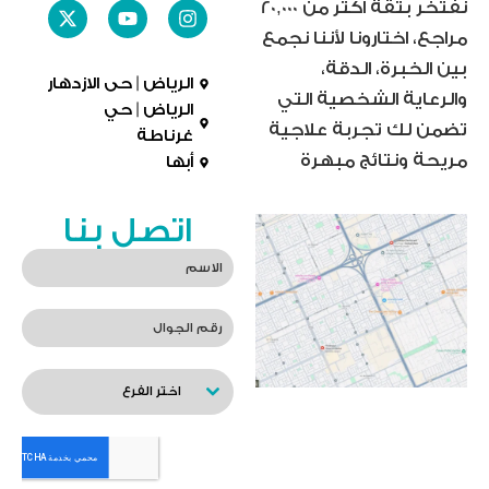
نفتخر بثقة أكثر من 20,000
مراجع، اختارونا لأننا نجمع
بين الخبرة، الدقة،
الرياض | حى الازدهار
والرعاية الشخصية التي
الرياض | حي
تضمن لك تجربة علاجية
غرناطة
مريحة ونتائج مبهرة
أبها
اتصل بنا
اختر الفرع