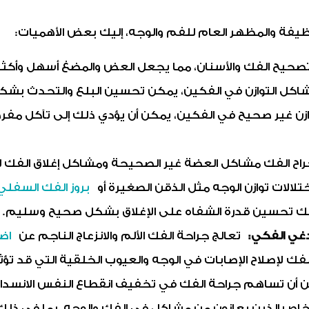
يفة والمظهر العام للفم والوجه، إليك بعض الأهميات:
صحيح الفك والأسنان، مما يجعل العض والمضغ أسهل وأكثر 
كل التوازن في الفكين، يمكن تحسين البلع والتحدث بشك
زن غير صحيح في الفكين، يمكن أن يؤدي ذلك إلى تآكل مف
راح الفك مشاكل العضة غير الصحيحة ومشاكل إغلاق الفك
لالات توازن الوجه مثل الذقن الصغيرة أو
بروز الفك السفلي
فك تحسين قدرة الشفاه على الإغلاق بشكل صحيح وسليم.
دغي الفكي:
تعالج جراحة الفك الألم والانزعاج الناجم عن
اض
 لإصلاح الإصابات في الوجه والعيوب الخلقية التي قد تؤث
 أن تساهم جراحة الفك في تخفيف انقطاع النفس الانسدادي 
شخاص الذين يعانون من مشاكل في الفك والوجه، بما في ذلك