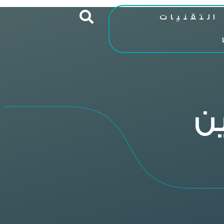
التقنيات
ن