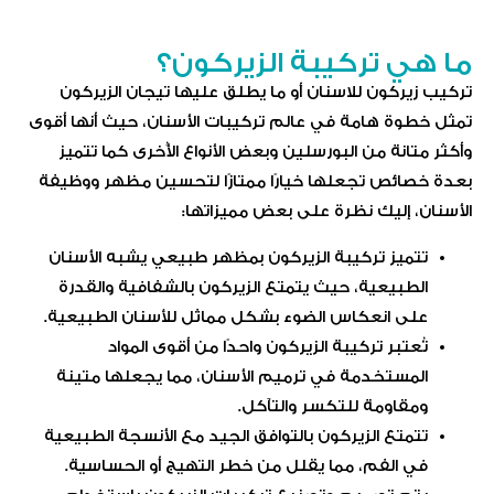
ما هي تركيبة الزيركون؟
تركيب زيركون للاسنان أو ما يطلق عليها تيجان الزيركون
تمثل خطوة هامة في عالم تركيبات الأسنان، حيث أنها أقوى
وأكثر متانة من البورسلين وبعض الأنواع الأُخرى كما تتميز
بعدة خصائص تجعلها خيارًا ممتازًا لتحسين مظهر ووظيفة
الأسنان، إليك نظرة على بعض مميزاتها:
تتميز تركيبة الزيركون بمظهر طبيعي يشبه الأسنان
الطبيعية، حيث يتمتع الزيركون بالشفافية والقدرة
على انعكاس الضوء بشكل مماثل للأسنان الطبيعية.
تُعتبر تركيبة الزيركون واحدًا من أقوى المواد
المستخدمة في ترميم الأسنان، مما يجعلها متينة
ومقاومة للتكسر والتآكل.
تتمتع الزيركون بالتوافق الجيد مع الأنسجة الطبيعية
في الفم، مما يقلل من خطر التهيج أو الحساسية.