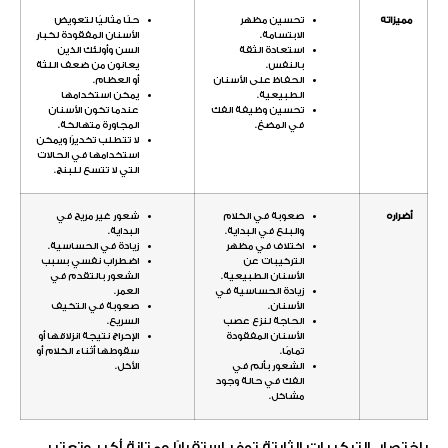
مميزاته
تحسين مظهر
حلًا مثاليًا لتعويض
الابتسامة.
الأسنان المفقودة لكبار
استعادة الثقة
السن وأولئك الذين
بالنفس.
يعانون من ضعف اللثة
الحفاظ على الأسنان
أو العظام.
الطبيعية.
يمكن استخدامها
تحسين وظيفة الفك
عندما تكون الأسنان
في المضغ.
المجاورة متهالكة.
لا تتطلب تخديرًا ويمكن
استخدامها في الحالات
التي لا تتسع للبنج.
أضراره
صعوبة في الكلام
شعور غير مريح في
والبلع في البداية.
البداية.
اختلاف في مظهر
زيادة في الحساسية.
التركيبات عن
اضطراب نفسي بسبب
الأسنان الطبيعية.
الشعور بالتقدم في
زيادة الحساسية في
العمر.
الأسنان.
صعوبة في التكيف
الحاجة لنزع عصب
السريع.
الأسنان المفقودة
الإحراج نتيجة انزلاقها أو
تمامًا.
سقوطها أثناء الكلام أو
الشعور بألم في
الأكل.
الفك في حالة وجود
مشاكل.
باختصار، التركيبات الثابتة توفر استقرارًا ومتانة أكبر وتعتبر