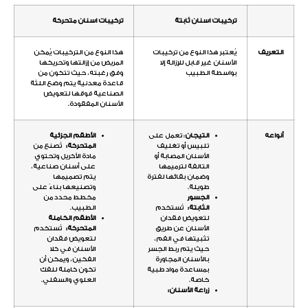
تركيبات اسنان ثابتة
تركيبات اسنان متحركة
التعريف
يُعتبر هذا النوع من تركيبات
هذا النوع من التركيبات يُمكن
الأسنان غير قابل للإزالة إلا
المريض من إزالتها وتحريكها
بواسطة الطبيب
وفق رغبته، حيث تتكون من
قاعدة معدنية يتم وضع اللثة
الصناعية فوقها لتعويض
الأسنان المفقودة.
أنواعه
التيجان
: تعمل على
الأطقم الجزئية
تلبيس أو تغليف
المتحركة:
تُصنع من
الأسنان المصابة أو
مادة الأكريل وتحتوي
التالفة لترميمها
على أسنان صناعية،
وضمان بقائها لفترة
يتم تصميمها
طويلة.
وتصنيعها بناءً على
الجسور
مخطط محدد من
الثابتة:
تُستخدم
الطبيب.
لتعويض فقدان
الأطقم الكاملة
الأسنان عن طريق
المتحركة:
تُستخدم
تثبيتها في الفم،
لتعويض فقدان
حيث يتم ربط الجسر
الأسنان في كلا
بالأسنان المجاورة
الفكين، ويمكن أن
بمساعدة مواد طبية
تكون كاملة للفك
خاصة.
العلوي والسفلي.
زراعة الأسنان: