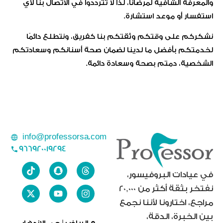
والمعرفة الشافية لمرضانا، لذا لا تترددوا في الاتصال بنا لأي
استفسار أو موعد استشارة.
نشكركم على وقتكم وثقتكم بنا كفريق، ونتطلع دائمًا
لخدمتكم بأفضل ما لدينا لضمان صحة أسنانكم وسعادتكم
الشخصية، دمتم بصحة وسعادة دائمة.
info@professorsa.com
966920019294
في عيادات البروفيسور،
نفتخر بثقة أكثر من 20,000
مراجع، اختارونا لأننا نجمع
بين الخبرة، الدقة،