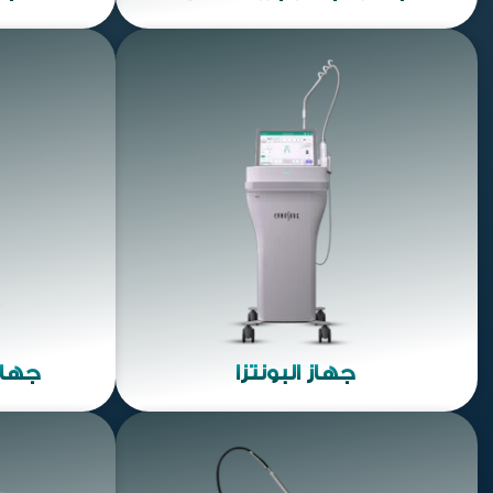
جهاز البونتزا
جهاز