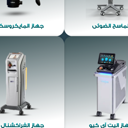
لماسح الضوئي
جهاز المايكروس
از اليت آي كيو
جهاز الفراكشنال ل