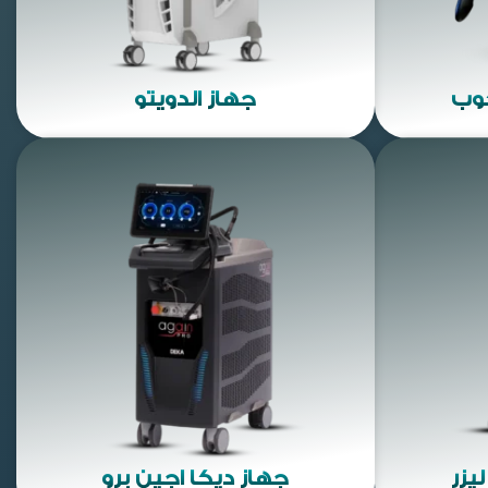
كوب
جهاز الدويتو
يزر
جهاز ديكا اجين برو