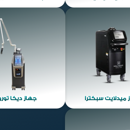
 ميدلايت سبكترا
جهاز ديكا تورو