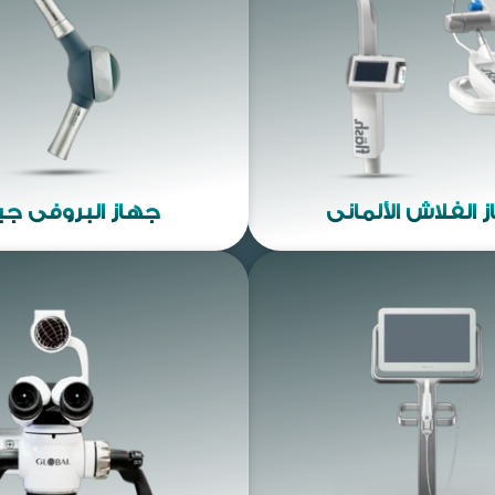
 الفلاش الألماني
جهاز البروفي ج