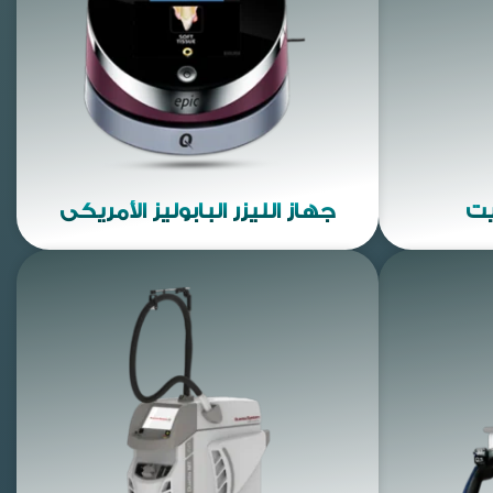
يت
جهاز الليزر البابوليز الأمريكي