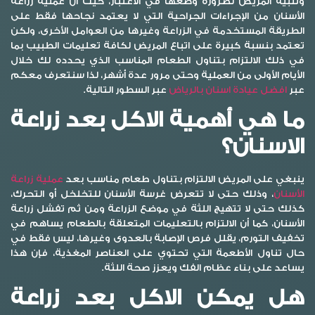
وتنبيه المريض لضرورة وضعها في الاعتبار، حيث أن عملية زراعة
الأسنان من الإجراءات الجراحية التي لا يعتمد نجاحها فقط على
الطريقة المستخدمة في الزراعة وغيرها من العوامل الأخرى، ولكن
تعتمد بنسبة كبيرة على اتباع المريض لكافة تعليمات الطبيب بما
في ذلك الالتزام بتناول الطعام المناسب الذي يحدده لك خلال
الأيام الأولى من العملية وحتى مرور عدة أشهر، لذا سنتعرف معكم
عبر
افضل عيادة اسنان بالرياض
عبر السطور التالية.
ما هي أهمية الاكل بعد زراعة
الاسنان؟
ينبغي على المريض الالتزام بتناول طعام مناسب بعد
عملية زراعة
الأسنان
، وذلك حتى لا تتعرض غرسة الأسنان للتخلخل أو التحرك،
كذلك حتى لا تتهيج اللثة في موضع الزراعة ومن ثم تفشل زراعة
الأسنان، كما أن الالتزام بالتعليمات المتعلقة بالطعام يساهم في
تخفيف التورم، يقلل فرص الإصابة بالعدوى وغيرها، ليس فقط في
حال تناول الأطعمة التي تحتوي على العناصر المغذية، فإن هذا
يساعد على بناء عظام الفك ويعزز صحة اللثة.
هل يمكن الاكل بعد زراعة