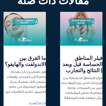
مقالات ذات صلة
فيلر المناطق
ما الفرق بين
الحساسة قبل وبعد
الاندولفت والهايفو؟
| النتائج والتجارب
هل تشعرين بأن بشرتك
بحاجة إلى التجديد وإضفاء
فيلر المناطق الحساسة من
ملمس أكثر نعومة، ومع
الإجراءات التي يلجأ إليها عدد
التطور الملحوظ في عالم
كبير من السيدات، وذلك
التجميل تتزايد التقنيات غير
لمعالجة بعض المشكلات
مثل ترهلات هذه المنطقة
قراءة المزيد