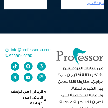
قراءة المزيد
info@professorsa.com
966920019294
في عيادات البروفيسور،
نفتخر بثقة أكثر من 20,000
مراجع، اختارونا لأننا نجمع
بين الخبرة، الدقة،
الرياض | حى الازدهار
والرعاية الشخصية التي
الرياض | حي
تضمن لك تجربة علاجية
غرناطة