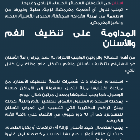
اسنان
هي الشوفان، العصائر، الحساء، الزبادي وغيرها.
تجنب تناول أي أطعمة مقرمشة، لزجة، صلبة وغيرها من
الأطعمة من أمثلة الفواكه المجففة، الحلوى القاسية، اللحم
والخبز المقرمش.
المداومة على تنظيف الفم
والأسنان
من أهم النصائح والروتين الواجب الالتزام به بعد إجراء زراعة الأسنان
هو الاهتمام بتنظيف الأسنان والفم بشكل عام وذلك من خلال
الآتي:
استخدام فرشاة ذات شعيرات ناعمة لتنظيف الأسنان، مع
مراعاة اختيارها مرنة لتصل بسهولة إلى الأماكن صعبة
الوصول، كما يجب تنظيفها بمعدل مرتين خلال اليوم.
يمكنك استخدام الغسول الفموي لتطهير الفم واللثة، كذلك
يمنع تراكم البكتيريا التي تتسبب في تعرض الأسنان
للتسوس، كما أن له دور حيوي في القضاء على رائحة الفم
الكريهة.
يجب استعمال خيط الأسنان لإزالة أي تراكمات أو بقايا الطعام،
حيث أن هناك أنواع ينصح بها الطبيب مخصصة لمن قاموا