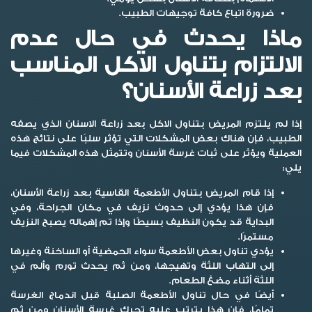
ضرورة اتباع كافة توجيهات الطبيب.
ماذا يحدث في حال عدم
الالتزام بتناول الاكل المناسب
بعد زراعة الأسنان؟
إذا لم يلتزم المريض بتناول
الاكل بعد زراعة الاسنان
الذي يصفه
الطبيب، فإن هناك بعض المشكلات التي تؤثر سلبًا على نتائج هذه
العملية ويؤثر على ثبات غرسة الأسنان وتتمثل هذه المشكلات فيما
يلي:
إذا قام المريض بتناول الأطعمة القاسية بعد زراعة الأسنان،
فإن هذا يؤدي إلى حدوث نزيف في مكان الجراحة، وفي
البداية قد يكون النظيف بسيطًا وإذا تم إهماله يصبح النزيف
مستمرًا.
يؤدي تناول بعض الأطعمة سواء الحمضية أو الساخنة وغيرها
إلى التهاب اللثة وتهيجها، ومن ثم يحدث تورم وألم في
اللثة أثناء مضغ الطعام.
أيضًا في حال تناول الأطعمة الصلبة قبل اندماج الغرسة
تمامًا، فإن هذا يترتب عليه تحرك غرسة الأسنان ومن ثم