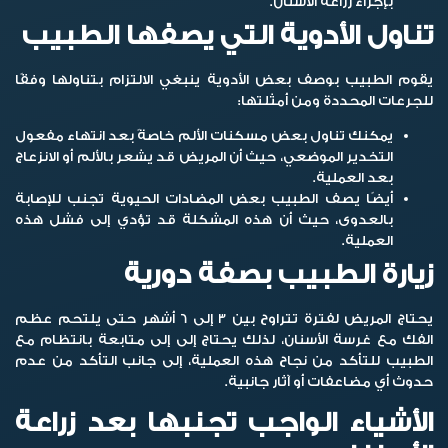
بإجراء زراعة الأسنان.
تناول الأدوية التي يصفها الطبيب
يقوم الطبيب بوصف بعض الأدوية ينبغي الالتزام بتناولها وفقًا
للجرعات المحددة ومن أمثلتها:
يمكنك تناول بعض مسكنات الألم خاصةً بعد انتهاء مفعول
التخدير الموضعي، حيث أن المريض قد يشعر بالألم أو الانزعاج
بعد العملية.
أيضًا يصف الطبيب بعض المضادات الحيوية تجنب للإصابة
بالعدوى، حيث أن هذه المشكلة قد تؤدي إلى فشل هذه
العملية.
زيارة الطبيب بصفة دورية
يحتاج المريض لفترة تتراوح بين 3 إلى 6 أشهر حتى يلتحم عظم
الفك مع غرسة الأسنان، لذلك يحتاج إلى إلى متابعة بانتظام مع
الطبيب للتأكد من نجاح هذه العملية، إلى جانب التأكد من عدم
حدوث أي مضاعفات أو آثار جانبية.
الأشياء الواجب تجنبها بعد زراعة