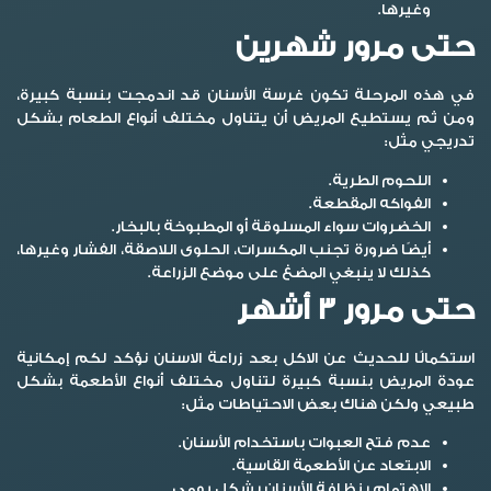
وغيرها.
حتى مرور شهرين
في هذه المرحلة تكون غرسة الأسنان قد اندمجت بنسبة كبيرة،
ومن ثم يستطيع المريض أن يتناول مختلف أنواع الطعام بشكل
تدريجي مثل:
اللحوم الطرية.
الفواكه المقطعة.
الخضروات سواء المسلوقة أو المطبوخة بالبخار.
أيضًا ضرورة تجنب المكسرات، الحلوى اللاصقة، الفشار وغيرها،
كذلك لا ينبغي المضغ على موضع الزراعة.
حتى مرور 3 أشهر
استكمالًا للحديث عن
الاكل بعد زراعة الاسنان
نؤكد لكم إمكانية
عودة المريض بنسبة كبيرة لتناول مختلف أنواع الأطعمة بشكل
طبيعي ولكن هناك بعض الاحتياطات مثل:
عدم فتح العبوات باستخدام الأسنان.
الابتعاد عن الأطعمة القاسية.
الاهتمام بنظافة الأسنان بشكل يومي.