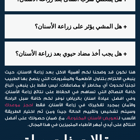
هل المشي يؤثر على زراعة الأسنان؟
هل يجب أخذ مضاد حيوي بعد زراعة الأسنان؟
هنا نكون قد وضحنا لكم أهمية
الاكل بعد زراعة الاسنان
، حيث
ينبغي الالتزام بتناول الأطعمة والمشروبات التي ينصح بها الطبيب
تجنبًا لحدوث أي مخاطر أو مضاعفات، ليس فقط بل ينبغي اتباع
كافة النصائح التي تساهم في الحفاظ على نتائج زراعة الأسنان،
وفي افضل عيادة اسنان بالرياض نوفر لكم كافة سبل الراحة
والأمان بمجرد تفكيرك في زراعة الأسنان، فقط
احجز موعدك
وسيتم تشخيص وتقييم الحالة جيدًا ومن ثم اختيار الطريقة
الأنسب ل
تعويض الأسنان المخلوعة
، مع ضمان حصولك على أفضل
النتائج على أيدي أمهر الأطباء المتميزين في هذا المجال.