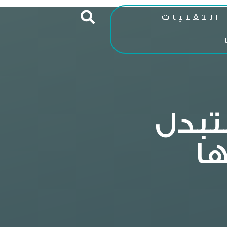
التقنيات
ستبدل
ا