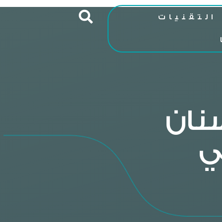
التقنيات
نان
ي