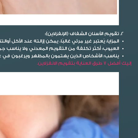
تقويم الأسنان الشفاف (الإنفزلاين):
المزايا
: يُعتبر غير مرئي غالبًا، يمكن إزالته عند الأكل أوال
العيوب
: أكثر تكلفة من التقويم المعدني ولا يناسب جمي
يناسب
: الأشخاص الذين يهتمون بالمظهر ويرغبون في عل
إليك أفضل 7 طرق العناية بتقويم الانفزلاين.