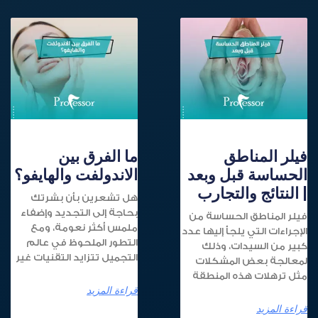
فيلر المناطق
ما الفرق بين
الحساسة قبل وبعد
الاندولفت والهايفو؟
| النتائج والتجارب
هل تشعرين بأن بشرتك
بحاجة إلى التجديد وإضفاء
فيلر المناطق الحساسة من
ملمس أكثر نعومة، ومع
الإجراءات التي يلجأ إليها عدد
التطور الملحوظ في عالم
كبير من السيدات، وذلك
التجميل تتزايد التقنيات غير
لمعالجة بعض المشكلات
مثل ترهلات هذه المنطقة
قراءة المزيد
قراءة المزيد