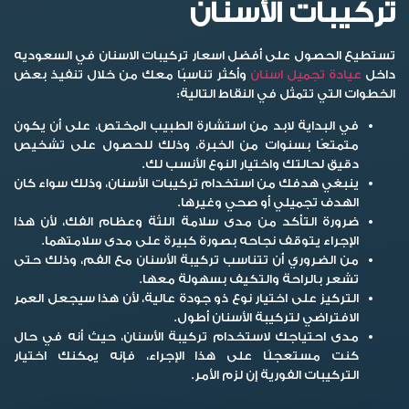
تركيبات الأسنان
تستطيع الحصول على أفضل اسعار تركيبات الاسنان في السعوديه
داخل
عيادة تجميل اسنان
وأكثر تناسبًا معك من خلال تنفيذ بعض
الخطوات التي تتمثل في النقاط التالية:
في البداية لابد من استشارة الطبيب المختص، على أن يكون
متمتعًا بسنوات من الخبرة، وذلك للحصول على تشخيص
دقيق لحالتك واختيار النوع الأنسب لك.
ينبغي هدفك من استخدام تركيبات الأسنان، وذلك سواء كان
الهدف تجميلي أو صحي وغيرها.
ضرورة التأكد من مدى سلامة اللثة وعظام الفك، لأن هذا
الإجراء يتوقف نجاحه بصورة كبيرة على مدى سلامتهما.
من الضروري أن تتناسب تركيبة الأسنان مع الفم، وذلك حتى
تشعر بالراحة والتكيف بسهولة معها.
التركيز على اختيار نوع ذو جودة عالية، لأن هذا سيجعل العمر
الافتراضي لتركيبة الأسنان أطول.
مدى احتياجك لاستخدام تركيبة الأسنان، حيث أنه في حال
كنت مستعجلًا على هذا الإجراء، فإنه يمكنك اختيار
التركيبات الفورية إن لزم الأمر.