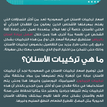
اسعار تركيبات الاسنان في السعوديه تعد من أكثر التساؤلات التي
يهتم بمعرفتها الأشخاص الذين يعانون من الفقدان الجزئي أو
الكلي للأسنان، خاصةً أن لها فوائد متعددة تعمل على إعادة ثقة
الشخص في نفسه مرة أخرى، هذا ومن خلال
افضل عيادة اسنان
بالرياض
سنتطرق لمعرفة أسعار كل نوع من هذه التركيبات بشكل
دقيق، إلى جانب طرح مزيد من التفاصيل بخصوص تركيبات الأسنان،
وذلك حتى تتمكن من اختيار النوع الذي يتناسب معك بكل سهولة.
ما هي تركيبات الأسنان؟
قبل توضيح اسعار تركيبات الاسنان في السعوديه نجد أن تركيبات
الأسنان عبارة عن أجهزة يتم تصنيعها من مواد مختلفة مثل
تركيبات الزيركون
، السيراميك، البورسلين وغيرها، هذا وحتى يتم
استخدامها في حالة فقدان سن أو أكثر، ومن الجدير بالذكر أن هذه
التركيبات يتم تثبيتها جراحيًا، وتعتبر حلًا مثاليًا للحفاظ على صحة
الفم والأسنان بشكل عام، لأنها تقوم بمختلف وظائف الأسنان
الحيوية مثل المضغ، تقطيع الطعام، النطق السليم وغيرها.