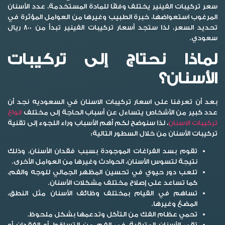
سعر تركيبات الفينير يختلف وفقًا للمادة المستخدمة، عدد الأسنان
المرغوب استعواضها، خبرة الطبيب وغيرها من العوامل المؤثرة في
تحديد السعر، لذا ستجد أسعار تركيبات الفينير تبدأ من 800 ريال
سعودي.
لماذا نحتاج إلى تركيبات
الأسنان؟
بعد أن تعرفنا على اسعار تركيبات الاسنان في السعوديه نجد أن
عدد كبير من الأشخاص يتساءل عن أسباب الحاجة إلى مختلف
انواع
تركيبات الاسنان
، لذا سنوضح لكم أهم الأسباب وراء اللجوء إلى تقنية
تركيبات الأسنان من خلال السطور التالية:
تقوم بسد الفراغات الموجودة بسبب فقدان الأسنان، وذلك
نتيجة لتسوس الأسنان، الحوادث وغيرها من العوامل الأخرى.
تلعب دور حيوي في تحسين المظهر الجمالي للوجه والفم،
كما تساعد على إصلاح مختلف مشكلات الأسنان.
تساهم في القيام بمختلف وظائف الأسنان مثل النطق،
المضغ وغيرها.
تحمي عظام الفك من التآكل وتدعمها بشكل ملحوظ.
تقي الأسنان المتبقية في الفم من التساقط أو الفقدان أو