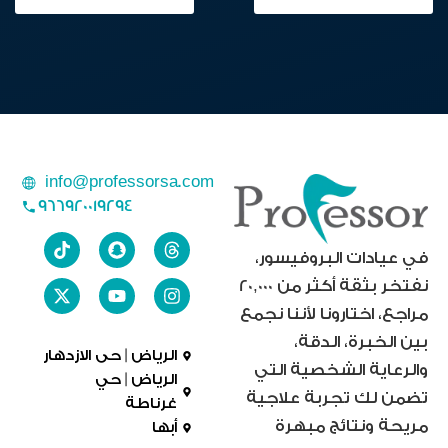
info@professorsa.com
966920019294
في عيادات البروفيسور،
نفتخر بثقة أكثر من 20,000
مراجع، اختارونا لأننا نجمع
بين الخبرة، الدقة،
الرياض | حى الازدهار
والرعاية الشخصية التي
الرياض | حي
تضمن لك تجربة علاجية
غرناطة
مريحة ونتائج مبهرة
أبها