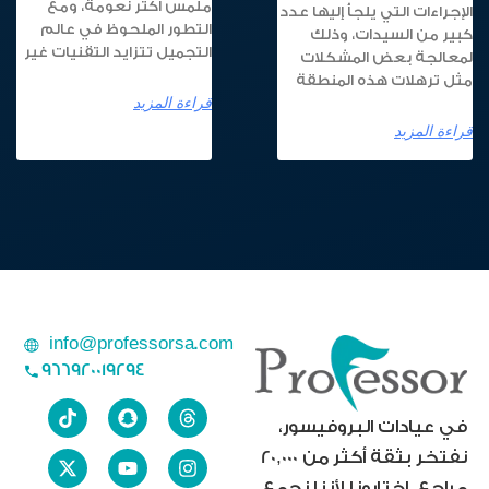
ملمس أكثر نعومة، ومع
الإجراءات التي يلجأ إليها عدد
التطور الملحوظ في عالم
كبير من السيدات، وذلك
التجميل تتزايد التقنيات غير
لمعالجة بعض المشكلات
مثل ترهلات هذه المنطقة
قراءة المزيد
قراءة المزيد
info@professorsa.com
966920019294
في عيادات البروفيسور،
نفتخر بثقة أكثر من 20,000
مراجع، اختارونا لأننا نجمع