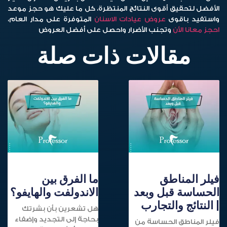
الأفضل لتحقيق أقوى النتائج المنتظرة، كل ما عليك هو حجز موعد
واستفيد باقوى
عروض عيادات الاسنان
المتوفرة على مدار العام،
احجز معانا الأن
وتجنب الأضرار واحصل على أفضل العروض
مقالات ذات صلة
فيلر المناطق
ما الفرق بين
الحساسة قبل وبعد
الاندولفت والهايفو؟
| النتائج والتجارب
هل تشعرين بأن بشرتك
بحاجة إلى التجديد وإضفاء
فيلر المناطق الحساسة من