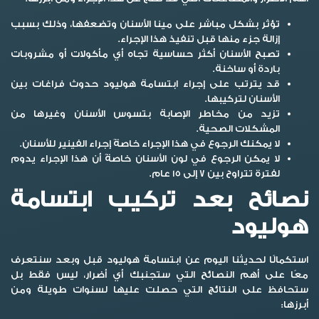
تؤثر بشكل مباشر على مينا الأسنان وتضعفها، وذلك بسبب
إزالة جزء منها قبل تنفيذ هذا الإجراء.
تصبح الأسنان أكثر حساسية تجاه أي مأكولات أو مشروبات
باردة أو ساخنة.
قد يترتب على إجراء ابتسامة هوليود حدوث فراغات بين
الأسنان لتركيبها.
تزيد من مخاطر الإصابة بتسوس الأسنان وغيرها من
المشكلات الصحية.
لا يمكنك الرجوع في هذا الإجراء خاصةً إجراء الفينير للأسنان.
لا يمكن الرجوع في لون الأسنان خاصةً أن هذا الإجراء يدوم
لفترة تتراوح بين 7 إلى 15 عام.
نصائح بعد تركيب ابتسامة
هوليود
استكمالًا لحديثنا اليوم عن
ابتسامة هوليود قبل وبعد
سنتعرف
معًا على أهم النصائح التي ستجنبك أي أضرار، ليس فقط بل
ستحافظ على النتائج التي حصلت عليها لسنوات طويلة ومن
أبرزها: