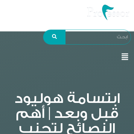
ابتسامة هوليود
قبل وبعد | أهم
النصائح لتجنب