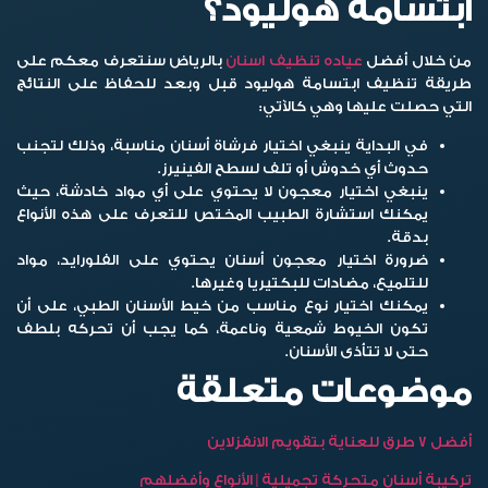
ابتسامة هوليود؟
من خلال أفضل
عياده تنظيف اسنان
بالرياض سنتعرف معكم على
طريقة تنظيف
ابتسامة هوليود قبل وبعد
للحفاظ على النتائج
التي حصلت عليها وهي كالآتي:
في البداية ينبغي اختيار فرشاة أسنان مناسبة، وذلك لتجنب
حدوث أي خدوش أو تلف لسطح الفينيرز.
ينبغي اختيار معجون لا يحتوي على أي مواد خادشة، حيث
يمكنك استشارة الطبيب المختص للتعرف على هذه الأنواع
بدقة.
ضرورة اختيار معجون أسنان يحتوي على الفلورايد، مواد
للتلميع، مضادات للبكتيريا وغيرها.
يمكنك اختيار نوع مناسب من خيط الأسنان الطبي، على أن
تكون الخيوط شمعية وناعمة، كما يجب أن تحركه بلطف
حتى لا تتأذى الأسنان.
موضوعات متعلقة
أفضل 7 طرق للعناية بتقويم الانفزلاين
تركيبة أسنان متحركة تجميلية | الأنواع وأفضلهم