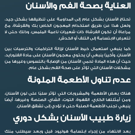
العناية بصحة الفم والأسنان
تحتاج الأسنان بشكل عام إلى المداومة على تنظيفها بشكل جيد،
ولعل هذا عن طريق استخدام المعجون الخاص بك والفرشاة، مع
مراعاة أن تكون الفرشاة ذات شعيرات ناعمة الملمس، وذلك حتى لا
تتعرض الابتسامة إلى التلف أو الخدش.
كما ينبغي استعمال خيط الأسنان لإزالة التراكمات والترسبات بين
الأسنان، وأخيرًا ينبغي أن يحتوي معجون الأسنان على مادة الفلورايد،
حيث أن هذه المادة تحمي الأسنان من الإصابة بالتسوس وغيرها من
مشكلات الأسنان التي تؤثر على صحة الفم بشكل عام.
عدم تناول الأطعمة الملونة
هناك بعض الأطعمة والمشروبات التي تؤثر سلبًا على لون الأسنان،
ومن أمثلتها الكاري، القهوة، التوت، الشاي، الصلصة وغيرها، أيضًا
ينبغي تجنب الأطعمة الصلبة حتى لا تؤدي إلى تشقق الأسنان.
زيارة طبيب الأسنان بشكل دوري
بعد الانتهاء من إجراء
ابتسامة هوليود قبل وبعد
سيطلب منك