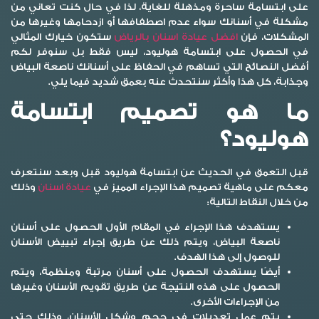
على ابتسامة ساحرة ومذهلة للغاية، لذا في حال كنت تعاني من
مشكلة في أسنانك سواء عدم اصطفافها أو ازدحامها وغيرها من
المشكلات، فإن
افضل عيادة اسنان بالرياض
ستكون خيارك المثالي
في الحصول على ابتسامة هوليود، ليس فقط بل سنوفر لكم
أفضل النصائح التي تساهم في الحفاظ على أسنانك ناصعة البياض
وجذابة، كل هذا وأكثر سنتحدث عنه بعمق شديد فيما يلي.
ما هو تصميم ابتسامة
هوليود؟
قبل التعمق في الحديث عن
ابتسامة هوليود قبل وبعد
سنتعرف
معكم على ماهية تصميم هذا الإجراء المميز في
عيادة اسنان
وذلك
من خلال النقاط التالية:
يستهدف هذا الإجراء في المقام الأول الحصول على أسنان
ناصعة البياض، ويتم ذلك عن طريق إجراء تبييض الأسنان
للوصول إلى هذا الهدف.
أيضًا يستهدف الحصول على أسنان مرتبة ومنظمة، ويتم
الحصول على هذه النتيجة عن طريق تقويم الأسنان وغيرها
من الإجراءات الأخرى.
يتم عمل تعديلات في حجم وشكل الأسنان، وذلك حتى