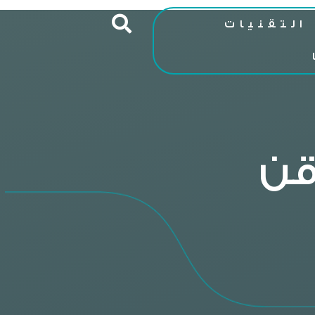
التقنيات
قن