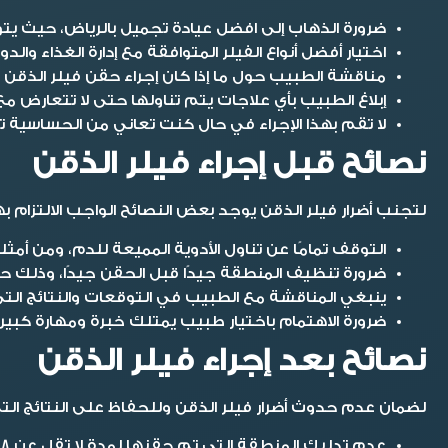
ضرورة الذهاب إلى افضل عيادة تجميل بالرياض، حيث ي
اختيار أفضل أنواع الفيلر المتوافقة مع إدارة الغذاء والدوا
مناقشة الطبيب حول ما إذا كان إجراء حقن فيلر الذقن منا
إبلاغ الطبيب بأي علاجات يتم تناولها حتى لا تتعارض مع ن
لا تقم بهذا الإجراء في حال كنت تعاني من الحساسية ت
نصائح قبل إجراء فيلر الذقن
لتجنب
أضرار فيلر الذقن
يوجد بعض النصائح الواجب الالتزام 
التوقف تمامًا عن تناول الأدوية المميعة للدم، ومن أمثلت
ضرورة تنظيف المنطقة جيدًا قبل الحقن جيدًا، وذلك حت
ينبغي المناقشة مع الطبيب في التوقعات والنتائج الت
ضرورة الاهتمام باختيار طبيب يمتلك خبرة ومهارة كبير
نصائح بعد إجراء فيلر الذقن
لضمان عدم حدوث
أضرار فيلر الذقن
وللحفاظ على النتائج الت
عدم تدليك المنطقة التي تم حقنها لمدة لا تقل عن 48 ساعة، وذلك بغرض استقرار الفيلر وتحركه لموضع آخر.