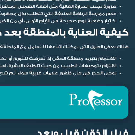
ضرورة تجنب الحرارة العالية مثل أشعة الشمس المباشرة،
عدم ممارسة الرياضة العنيفة التي تتطلب بذل مجهودًا ك
اختيار وضعية نوم صحيحة في الأيام الأولى، أي من الضر
كيفية العناية بالمنطقة بعد 
هناك بعض الطرق التي يمكنك اتباعها للتعامل مع المنطقة بع
الاهتمام بتبريد منطقة الحقن إذا تعرضت للتورم أو الك
الالتزام بتوجيهات الطبيب من حيث تنظيف البشرة، است
توخي الحذر في حال ظهور علامات غريبة سواء ألم شديد أ
فيلر الذقن قبل وبعد