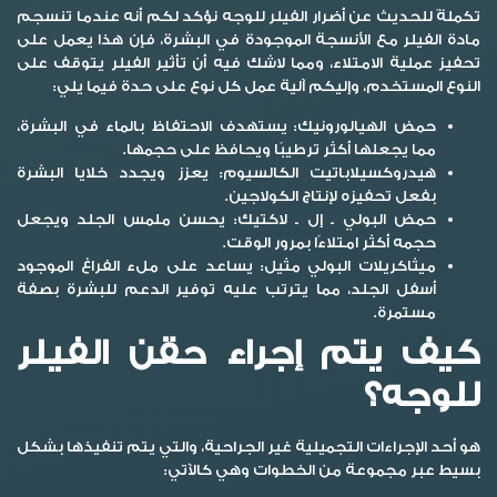
تكملةً للحديث عن
أضرار الفيلر للوجه
نؤكد لكم أنه عندما تنسجم
مادة الفيلر مع الأنسجة الموجودة في البشرة، فإن هذا يعمل على
تحفيز عملية الامتلاء، ومما لاشك فيه أن تأثير الفيلر يتوقف على
النوع المستخدم، وإليكم آلية عمل كل نوع على حدة فيما يلي:
حمض الهيالورونيك:
يستهدف الاحتفاظ بالماء في البشرة،
مما يجعلها أكثر ترطيبًا ويحافظ على حجمها.
هيدروكسيلاباتيت الكالسيوم:
يعزز ويجدد خلايا البشرة
بفعل تحفيزه لإنتاج الكولاجين.
حمض البولي ـ إل ـ لاكتيك:
يحسن ملمس الجلد ويجعل
حجمه أكثر امتلاءًا بمرور الوقت.
ميثاكريلات البولي مثيل:
يساعد على ملء الفراغ الموجود
أسفل الجلد، مما يترتب عليه توفير الدعم للبشرة بصفة
مستمرة.
كيف يتم إجراء حقن الفيلر
للوجه؟
هو أحد الإجراءات التجميلية غير الجراحية، والتي يتم تنفيذها بشكل
بسيط عبر مجموعة من الخطوات وهي كالآتي: