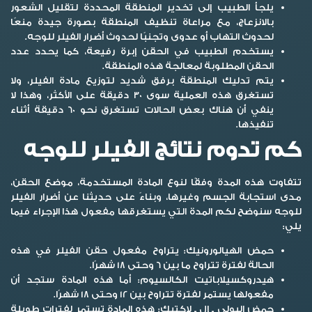
يلجأ الطبيب إلى تخدير المنطقة المحددة لتقليل الشعور
بالانزعاج، مع مراعاة تنظيف المنطقة بصورة جيدة منعًا
لحدوث التهاب أو عدوى وتجنبًا لحدوث
أضرار الفيلر للوجه
.
يستخدم الطبيب في الحقن إبرة رفيعة، كما يحدد عدد
الحقن المطلوبة لمعالجة هذه المنطقة.
يتم تدليك المنطقة برفق شديد لتوزيع مادة الفيلر، ولا
تستغرق هذه العملية سوى 30 دقيقة على الأكثر، وهذا لا
ينفي أن هناك بعض الحالات تستغرق نحو 60 دقيقة أثناء
تنفيذها.
كم تدوم نتائج الفيلر للوجه
تتفاوت هذه المدة وفقًا لنوع المادة المستخدمة، موضع الحقن،
مدى استجابة الجسم وغيرها،
وبناءً على حديثنا عن
أضرار الفيلر
للوجه
سنوضح لكم المدة التي يستغرقها مفعول هذا الإجراء فيما
يلي:
حمض الهيالورونيك:
يتراوح مفعول حقن الفيلر في هذه
الحالة لفترة تتراوح ما بين 6 وحتى 18 شهرًا.
هيدروكسيلاباتيت الكالسيوم:
أما هذه المادة ستجد أن
مفعولها يستمر لفترة تتراوح بين 12 وحتى 18 شهرًا.
حمض البولي ـ إل ـ لاكتيك:
هذه المادة تستمر لفترات طويلة