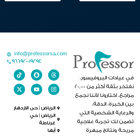
info@professorsa.com
966920019294
في عيادات البروفيسور،
نفتخر بثقة أكثر من 20,000
مراجع، اختارونا لأننا نجمع
بين الخبرة، الدقة،
الرياض | حى الازدهار
والرعاية الشخصية التي
الرياض | حي
تضمن لك تجربة علاجية
غرناطة
مريحة ونتائج مبهرة
أبها