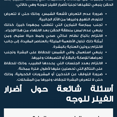
الحقن ينبغي تنفيذها تجنبًا ل
أضرار
الفيلر للوجه
وهي
كالآتي:
ضرورة عدم التعرض لأشعة الشمس، وذلك حتى لا تتعرض
للتورم، التهيج وغيرها من الآثار الجانبية.
تجنب ممارسة التمارين التي تتطلب مجهودًا كبيرًا، كذلك
ينبغي عدم لمس منطقة الحقن بعد الانتهاء من هذا الإجراء.
الالتزام باتباع نظام غذائي صحي ونمط حياة سليم، ومن
أمثلة ذلك تناول الأطعمة المليئة بالعناصر المفيدة، إلى جانب
الالتزام بروتين العناية بالبشرة.
ينبغي استعمال واقي الشمس للحفاظ على البشرة وتجنب
تعرضها للإصابة بالبقع أو التصبغات وغيرها.
الالتزام بعدد الجلسات التي يحددها الطبيب، وذلك للحفاظ
على النتائج التي تحصلين عليها لأطول فترة ممكنة.
ضرورة التوقف عن التدخين أو المشروبات الكحولية، وذلك
حتى لا تتعرض البشرة للجفاف وغيرها من المشكلات.
أسئلة شائعة حول أضرار
الفيلر للوجه