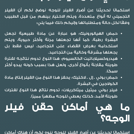
استكمالًا لحديثنا عن
أضرار الفيلر للوجه
نوضح لكم أن الفيلر
التجميلي له أنواع متعددة، ويتم الاختيار بينهم من قبل الطبيب
وفقًا لكل حالة ومتطلباتها وإليكم ذلك فيما يلي:
حمض الهيالورونيك:
هو عبارة عن مادة طبيعية تجعل
البشرة رطبة، كما أنها تجعلها مرنة وأكثر حيوية، ويتم
استخدامه بغرض القضاء على التجاعيد، ليس فقط بل
يجعلها مشرقة وخالية من التجاعيد.
هيدروكسيلاباتيت الكالسيوم:
هذا النوع تدوم نتائجه لفترة
طويلة مقارنةً بأنواع أخرى، ولعل هذا بسبب كونه يبدو أكثر
سمكًا.
حمض بولي ـ إل ـ لاكتيك:
يحفز هذا النوع من الفيلر إنتاج مادة
الكولاجين في البشرة.
فيلر بولي ميثيل ميثاكريلات:
تدوم نتائج هذا النوع لفترات
طويلة الأمد، كذلك يعطي للوجه مظهرًا مميزًا.
ما هي أماكن حقن فيلر
الوجه؟
استكمالًا لحديثنا عن
أضرار الفيلر للوجه
ننوه لكم أن هناك أماكن