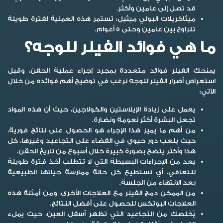
قد تصل إلى عامين وأكثر.
ميثاكريلات البولي ميثيل:
تستمر هذه العملية لفترة طويلة
تتراوح بين عامين وحتى 5 أعوام.
ما هي فوائد الفيلر للوجه؟
يمنحك الفيلر فوائد متعددة بمجرد إجراء عملية الحقن، وقبل
استعراض
أضرار الفيلر للوجه
نرغب في توضيح أهم فوائده من خلال
الآتي:
يعمل على زيادة الإيلاستين والكولاجين، حيث أن هذه المواد
تجعل البشرة أكثر نعومة ونضارة.
من أهم ما يميز هذا الإجراء هو الحصول على نتائج فورية،
حيث يلعب دور حيوي في القضاء على التجاعيد وغيرها، كل
هذا وأكثر يتضح بصورة كبيرة خلال أسبوع من تاريخ الحقن.
يعد من الإجراءات البسيطة التي لا تتطلب أخذ فترة طويلة
للتعافي، أي تستطيع كل حالة ممارسة حياتها الطبيعية
بعد الانتهاء من الجلسة.
من الممكن دمج الفيلر مع العلاجات الأخرى، ومن أمثلة هذه
العلاجات البوتكس للحصول على أفضل النتائج.
يُخلصك من التجاعيد التي تظهر أسفل العين، حيث يملء