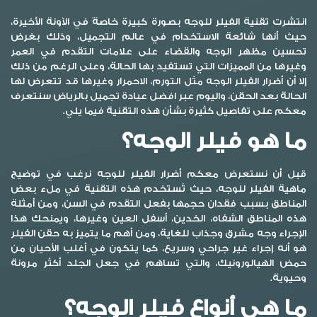
انتشرت تقنية الفيلر للوجه بصورة كبيرة خاصةً في الآونة الأخيرة،
حيث أنها شائعة الاستخدام في عالم التجميل، وذلك بغرض
تحسين مظهر الوجه والقضاء على علامات التقدم في العمر
وغيرها من المميزات التي تستفيد بها الحالة، وعلى الرغم من ذلك
إلا أن
أضرار الفيلر الوجه
مثل التورم، الاحمرار وغيرها قد تتعرض لها
الحالة بعد الحقن، واليوم عبر افضل عيادة تجميل بالرياض سنتعرف
معكم على تفاصيل كثيرة بشأن هذه التقنية فيما يلي.
ما هو فيلر الوجه؟
قبل أن نستعرض معكم
أضرار الفيلر للوجه
نرغب في توضيح
ماهية الفيلر للوجه، حيث تُستخدم هذه التقنية في ملء بعض
المناطق بسبب فقدان حجمها بفعل التقدم في السن، ومن أمثلة
هذه المناطق الشفاه، الخدين، أسفل العين وغيرها، ويمنحك هذا
الإجراء وجه مشرق وجذاب للغاية، ومن أهم ما يتميز به حقن الفيلر
هو أنه إجراء غير جراحي وسريع، كما يتكون في أغلب الأحيان من
حمض الهيالورونيك، والتي تساهم في جعل الجلد أكثر مرونة
وحيوية.
ما هي أنواع فيلر الوجه؟