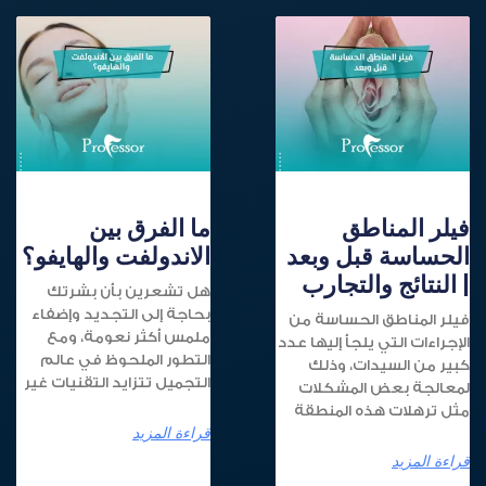
فيلر المناطق
ما الفرق بين
الحساسة قبل وبعد
الاندولفت والهايفو؟
| النتائج والتجارب
هل تشعرين بأن بشرتك
بحاجة إلى التجديد وإضفاء
فيلر المناطق الحساسة من
ملمس أكثر نعومة، ومع
الإجراءات التي يلجأ إليها عدد
التطور الملحوظ في عالم
كبير من السيدات، وذلك
التجميل تتزايد التقنيات غير
لمعالجة بعض المشكلات
مثل ترهلات هذه المنطقة
قراءة المزيد
قراءة المزيد