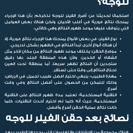
للوجه؟
استكمالًا لحديثنا عن
أضرار الفيلر للوجه
نذكركم بأن هذا الإجراء
يمنحك نتائج فورية في أغلب الأحيان، ولكن هناك بعض العوامل
التي يتوقف عليها موعد ظهور النتائج وهي كالآتي:
نوع الفيلر:
في بعض الأنواع يمنحك هذا الإجراء نتائج فورية، إلا
أن هناك أنواع أخرى تبدأ النتائج في الظهور بشكل تدريجي.
موضع الحقن:
يختلف موعد ظهور النتائج من مكان لآخر مثل
الشفاه أو الخدين، ولأن هذه المنطقة الجلد بها رقيق
ستجدين أن النتائج تظهر سريعًا، أما منطقة تحت العين
تحتاج النتائج إلى وقتًا حتى تستقر.
مهارة الطبيب:
ينبغي اختيار افضل طبيب تجميل في الرياض،
وذلك للتمكن من الحصول على أفضل النتائج وفي وقت
أسرع.
التقنية المستخدمة:
تعتمد مدة ظهور النتائج على التقنية
المستخدمة، حيث أنه كلما تم اختيار أحدث التقنيات، كلما
كانت نتائج عملية الحقن أسرع وأفضل.
نصائح بعد حقن الفيلر للوجه
هناك مجموعة من الإرشادات والتعليمات التي يحددها الطبيب بعد