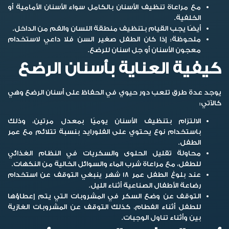
مع مراعاة تنظيف الأسنان بالكامل سواء الأسنان الأمامية أو
الخلفية.
أيضًا يجب القيام بتنظيف منطقة اللسان والفم من الداخل.
ملحوظة:
إذا كان الطفل صغير السن فلا داعي لاستخدام
معجون الأسنان أو جل اسنان للرضع.
كيفية العناية بأسنان الرضع
يوجد عدة طرق تلعب دور حيوي في الحفاظ على أسنان الرضع وهي
كالآتي:
الالتزام بتنظيف الأسنان يوميًا بمعدل مرتين، وذلك
باستخدام نوع يحتوي على الفلورايد بنسبة تتلائم مع عمر
الطفل.
محاولة تقليل الحلوى والسكريات في النظام الغذائي
للطفل، مع مراعاة شرب الماء والسوائل الخالية من النكهات.
عند بلوغ الطفل عمر 18 شهر ينبغي التوقف عن استخدام
رضاعة الأطفال الصناعية أثناء الليل.
التوقف عن وضع السكر في المشروبات التي يتم إعطاؤها
للطفل أثناء الفطام، كذلك التوقف عن المشروبات الغازية
بين وأثناء تناول الوجبات.